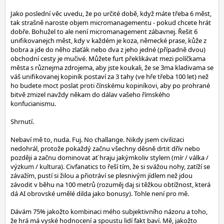
Jako poslední věc uvedu, že po určité době, když máte třeba 6 měst,
tak strašně naroste objem micromanagementu - pokud chcete hrát
dobře. Bohužel to ale není micromanagement zábavnej. Řešit 6
unifikovanejch měst, kdy v každém je koza, německé prase, kůže z
bobra a jde do něho zlaťák nebo dva z jeho jedné (případně dvou)
obchodní cesty je mučivé. Můžete furt překlikávat mezi políčkama
města s různejma zdrojema, aby jste koukali, že se 3ma kladivama se
váš unifikovanej kopiník postaví za 3 tahy (ve hře třeba 100 let) než
ho budete moct poslat proti čínskému kopiníkovi, aby po prohrané
bitvě zmizel navždy někam do dálav vašeho římského
konfucianismu.
Shrnutí.
Nebaví mě to, nuda. Fuj. No challange. Nikdy jsem civilizaci
nedohrál, protože pokaždý začnu všechny děsně drtit dřív nebo
později a začnu dominovat ať hraju jakýmkoliv stylem (mír / válka /
výzkum / kultura). Civfanatics to řeší tím, že si svážou nohy, zatíží se
závažím, pustí si žilou a přiotráví se plesnivým jídlem než jdou
závodit v běhu na 100 metrů (rozuměj daj si těžkou obtížnost, která
dá AI obrovské umělé dilda jako bonusy). Tohle není pro mě.
Dávám 75% jakožto kombinaci mého subjektivního názoru a toho,
že hrá má vyské hodnocení a spoustu lidí fakt baví. Mě, jakožto