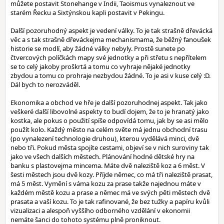
můžete postavit Stonehange v Indii, Taoismus vynaleznout ve
starém Řecku a Sixtýnskou kapli postavit v Pekingu.
Další pozoruhodný aspekt je vedení války. To je tak strašně dřevácká
věc a s tak strašně dřeváckejma mechanismama, že běžný fanoušek
historie se modlí, aby žádné války nebyly. Prostě sunete po
čtvercových políčkách mapy své jednotky a při střetu s nepřítelem
se to celý jakoby proškrtá a tomu co vyhraje nějaké jednotky
zbydou a tomu co prohraje nezbydou žádné. To je asi v kuse celý :D.
Dál bych to nerozváděl.
Ekonomika a obchod ve hře je další pozoruhodnej aspekt. Tak jako
veškeré další libovolné aspekty to budí dojem, že to je hranatý jako
kostka, ale pokus o použití spíše odpovídá tomu, jak by se asi mělo
použít kolo. Každý město na celém světe má jednu obchodní trasu
(po vynalezení technologie druhou), kterou vydělává minci, dvě
nebo tři. Pokud města spojíte cestami, objeví se v nich suroviny tak
jako ve všech dalších městech. Plánování hodné dětské hry na
banku s plastovejma mincema. Máte dvě naleziště koz a 6 měst. V
šesti městech jsou dvě kozy. Příjde němec, co má tři naleziště prasat,
má 5 měst. Vymění s váma kozu za prase takže najednou máte v
každém městě kozu a prase a němec má ve svých pěti městech dvě
prasata a vaší kozu. To je tak rafinované, že bez tužky a papíru kvůli
vizualizaci a alespoň vyššího odborného vzdělání v ekonomii
nemáte šanci do tohoto systému plně proniknout.