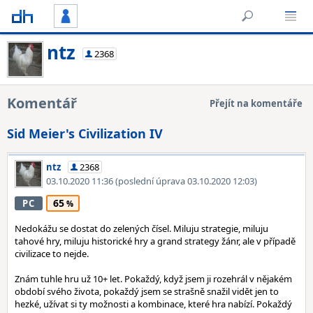
ntz
2368
Komentář
Přejít na komentáře
Sid Meier's Civilization IV
ntz
2368
03.10.2020 11:36
(poslední úprava 03.10.2020 12:03)
65
PC
Nedokážu se dostat do zelených čísel. Miluju strategie, miluju
tahové hry, miluju historické hry a grand strategy žánr, ale v případě
civilizace to nejde.
Znám tuhle hru už 10+ let. Pokaždý, když jsem ji rozehrál v nějakém
období svého života, pokaždý jsem se strašně snažil vidět jen to
hezké, užívat si ty možnosti a kombinace, které hra nabízí. Pokaždý