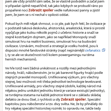
jsem ale vždy pristihl sám sebe, že se vlastně podvádím a začal jsem
si připadat úplně nepatřičně, tak jako kdybych se probudil ráno po
propařené noci
vedle nafukovací panny a zjistil
jsem, že jsem se s ní nechal v opilosti oddat.
Pokud bych měl nějak shrnout, o co jde, pak bych řekl, že civilizace je
v podstatě taková deskovka, ahistorická, arealistická, která si prostě
vypůjčuje jako kulisu několik pojmů z učebnic historie a snaží se
stejně kostrbatým dojmem, jako se například Monopoly snaží
simulovat hru na realitní business, simulovat hru na budování
civilizace. Uznávám, možností a strategií je vcelku hodně, jsou k
dispozici mnohé fandovské stránky (např. nejznámější
civfanatics
), ty se ale ve skutečnosti točí kolem powergamingu na téma
herních mechanismů.
Ve hře totiž není žádná unikátnost a rozdíly mezi jednotlivými
národy, hráči, náboženstvím. Je to jak barevné figurky hrající podle
stejných pravidel monopolů. Unifikovanej výzkum, pro všechny
stejnej, bez možnosti mít třeba jednotlivé technologie levelované.
Unifikované armády, pro všechny stejné (dobře, každej národ má
nějakou jednu unikátní jednotku která je variace existující jednotky),
se tvrdejma statama na každé jednotce které se v základu skládaj
defakto ze dvou čísel, z rychlosti a síly
. Speciální
kapitolou jsou náboženství a tzv. divy světa. Ne, že by přinášely do
hry nějakej speciální historickej rozměr, to opravdu ne, takže tedy