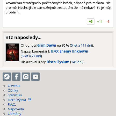
kovanému stratégovi v počítačových hrách, připadá pro mrňata. Nic
pro mě. Nechci jí ale samozřejmě trestat tím, že mě nebaví - to je můj
problém.
+5
+11
−6
ntz naposledy…
Ohodnotil
Grim Dawn
na
70 %
(
5 let a 111 dní
).
Napsal komentář k
UFO: Enemy Unknown
(
5 let a 77 dní
).
Diskutoval u hry
Disco Elysium
(
141 dní
).
O webu
Články
Statistiky
Herní výzva
F.A.Q.
Nápověda
Odměny