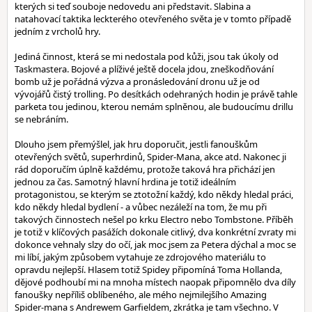
kterých si teď souboje nedovedu ani představit. Slabina a
natahovací taktika leckterého otevřeného světa je v tomto případě
jedním z vrcholů hry.
Jediná činnost, která se mi nedostala pod kůži, jsou tak úkoly od
Taskmastera. Bojové a plíživé ještě docela jdou, zneškodňování
bomb už je pořádná výzva a pronásledování dronu už je od
vývojářů čistý trolling. Po desítkách odehraných hodin je právě tahle
parketa tou jedinou, kterou nemám splněnou, ale budoucímu drillu
se nebráním.
Dlouho jsem přemýšlel, jak hru doporučit, jestli fanouškům
otevřených světů, superhrdinů, Spider-Mana, akce atd. Nakonec ji
rád doporučím úplně každému, protože taková hra přichází jen
jednou za čas. Samotný hlavní hrdina je totiž ideálním
protagonistou, se kterým se ztotožní každý, kdo někdy hledal práci,
kdo někdy hledal bydlení - a vůbec nezáleží na tom, že mu při
takových činnostech nešel po krku Electro nebo Tombstone. Příběh
je totiž v klíčových pasážích dokonale citlivý, dva konkrétní zvraty mi
dokonce vehnaly slzy do očí, jak moc jsem za Petera dýchal a moc se
mi líbí, jakým způsobem vytahuje ze zdrojového materiálu to
opravdu nejlepší. Hlasem totiž Spidey připomíná Toma Hollanda,
dějové podhoubí mi na mnoha místech naopak připomnělo dva díly
fanoušky nepříliš oblíbeného, ale mého nejmilejšího Amazing
Spider-mana s Andrewem Garfieldem, zkrátka je tam všechno. V