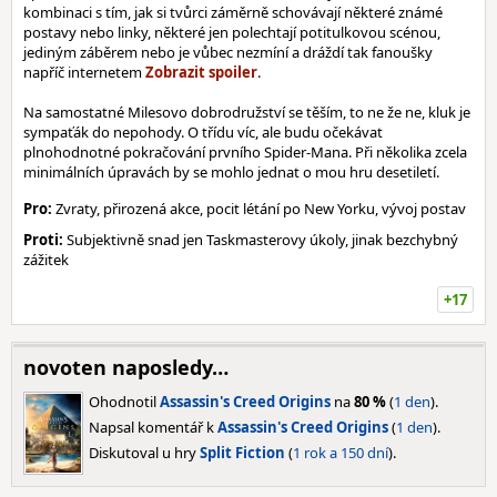
kombinaci s tím, jak si tvůrci záměrně schovávají některé známé
postavy nebo linky, některé jen polechtají potitulkovou scénou,
jediným záběrem nebo je vůbec nezmíní a dráždí tak fanoušky
napříč internetem
.
Na samostatné Milesovo dobrodružství se těším, to ne že ne, kluk je
sympaťák do nepohody. O třídu víc, ale budu očekávat
plnohodnotné pokračování prvního Spider-Mana. Při několika zcela
minimálních úpravách by se mohlo jednat o mou hru desetiletí.
Pro:
Zvraty, přirozená akce, pocit létání po New Yorku, vývoj postav
Proti:
Subjektivně snad jen Taskmasterovy úkoly, jinak bezchybný
zážitek
+17
novoten naposledy…
Ohodnotil
Assassin's Creed Origins
na
80 %
(
1 den
).
Napsal komentář k
Assassin's Creed Origins
(
1 den
).
Diskutoval u hry
Split Fiction
(
1 rok a 150 dní
).