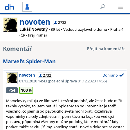
novoten
2732
Lukáš Novotný
• 39 let • Vedoucí azylového domu • Praha 4
(ČR - kraj Praha)
Komentář
Přejít na komentáře
Marvel's Spider-Man
novoten
2732
Dohráno
01.12.2020 14:43
(poslední úprava 01.12.2020 14:56)
100
PS4
Marvelovky miluju ve filmové i literární podobě, ale že se bude mířit
takhle vysoko, to jsem netušil. Spider-Man od Insomniac je totiž
všechno, co jsem si od pavoučího světa mohl přát. Rozehrává
vzpomínky na celý zdejší vesmír, pomrkává na lecjakou vedlejší
postavu, připomíná všechny možné podoby, které mohl hráč kdy
potkat, takže se citují filmy, komiksy staré i nové a dokonce se easter