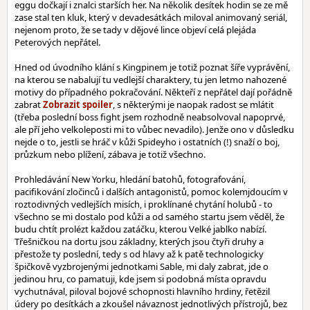
eggu dočkají i znalci starších her. Na několik desítek hodin se ze mě
zase stal ten kluk, který v devadesátkách miloval animovaný seriál,
nejenom proto, že se tady v dějové lince objeví celá plejáda
Peterových nepřátel.
Hned od úvodního klání s Kingpinem je totiž poznat šíře vyprávění,
na kterou se nabalují tu vedlejší charaktery, tu jen letmo nahozené
motivy do případného pokračování. Někteří z nepřátel dají pořádně
zabrat
, s některými je naopak radost se mlátit
(třeba poslední boss fight jsem rozhodně neabsolvoval napoprvé,
ale pří jeho velkoleposti mi to vůbec nevadilo). Jenže ono v důsledku
nejde o to, jestli se hráč v kůži Spideyho i ostatních (!) snaží o boj,
průzkum nebo plížení, zábava je totiž všechno.
Prohledávání New Yorku, hledání batohů, fotografování,
pacifikování zločinců i dalších antagonistů, pomoc kolemjdoucím v
roztodivných vedlejších misích, i proklínané chytání holubů - to
všechno se mi dostalo pod kůži a od samého startu jsem věděl, že
budu chtít prolézt každou zatáčku, kterou Velké jablko nabízí.
Třešničkou na dortu jsou základny, kterých jsou čtyři druhy a
přestože ty poslední, tedy s od hlavy až k patě technologicky
špičkově vyzbrojenými jednotkami Sable, mi daly zabrat, jde o
jedinou hru, co pamatuji, kde jsem si podobná místa opravdu
vychutnával, piloval bojové schopnosti hlavního hrdiny, řetězil
údery po desítkách a zkoušel návaznost jednotlivých přístrojů, bez