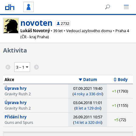
novoten
2732
Lukáš Novotný
• 39 let • Vedoucí azylového domu • Praha 4
(ČR - kraj Praha)
Aktivita
Akce
Datum
Body
Úprava hry
07.09.2021 19:40
+1
(1793)
Gravity Rush 2
(
4 roky a 336 dní
)
Úprava hry
03.04.2018 11:01
+1
(1155)
Gravity Rush 2
(
8 let a 129 dní
)
Přidání hry
26.09.2011 10:57
+5
(72)
Guns and Spurs
(
14 let a 320 dní
)