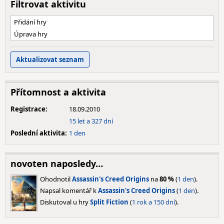
Filtrovat aktivitu
Přidání hry
Úprava hry
Přítomnost a aktivita
Registrace:
18.09.2010
15 let a 327 dní
Poslední aktivita:
1 den
novoten naposledy…
Ohodnotil
Assassin's Creed Origins
na
80 %
(
1 den
).
Napsal komentář k
Assassin's Creed Origins
(
1 den
).
Diskutoval u hry
Split Fiction
(
1 rok a 150 dní
).