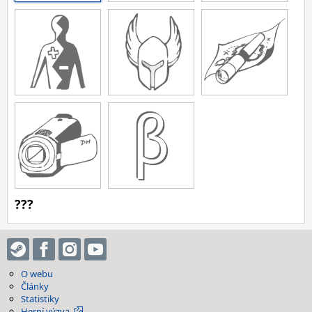
???
O webu
Články
Statistiky
Herní výzva