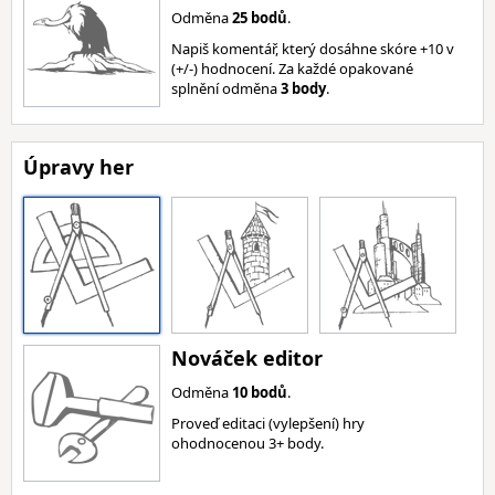
Odměna
25 bodů
.
Napiš komentář, který dosáhne skóre +10 v
(+/-) hodnocení. Za každé opakované
splnění odměna
3 body
.
Úpravy her
Nováček editor
Odměna
10 bodů
.
Proveď editaci (vylepšení) hry
ohodnocenou 3+ body.