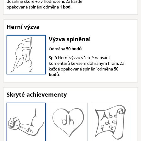
dosáhne skóre +5 v hodnocení. Za každé
opakované splnění odměna
1 bod
.
Herní výzva
Výzva splněna!
Odměna
50 bodů
.
Splň Herní výzvu včetně napsání
komentářů ke všem dohraným hrám. Za
každé opakované splnění odměna
50
bodů
.
Skryté achievementy