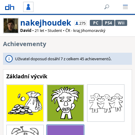
nakejhoudek
PC
PS4
Wii
275
David
• 21 let • Student • ČR - kraj Jihomoravský
Achievementy
Uživatel doposud dosáhl 7 z celkem 45 achievementů.
Základní výcvik