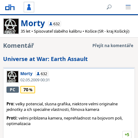
Morty
632
35 let • Spisovateľ slabého kalibru • Košice (SR - kraj Košický)
Komentář
Přejít na komentáře
Universe at War: Earth Assault
Morty
632
02.05.2009 00:31
70
PC
Pro:
velky potencial, slusna grafika, niektore velmi originalne
jednotky a ich specialne vlastnosti, filmova kamera
Proti:
velmi priblizena kamera, neprehladnost na bojovom poli,
optimalizacia
+5