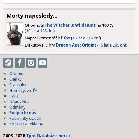
Morty naposledy…
Ohodnotil
The Witcher 3: Wild Hunt
na
100 %
(
10 let a 198 dní
).
Napsal komentář k
flOw
(
16 let a 316 dní
).
Diskutoval u hry
Dragon Age: Origins
(
16 let a 205 dní
).
O webu
Články
Statistiky
Herní výzva
F.A.Q.
Nápověda
Odměny
Podpořte nás
Podmínky užívání
Kontakt a reklama
2008–2026
Tým Databáze-her.cz