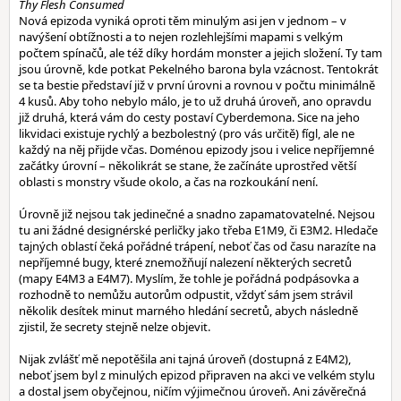
Thy Flesh Consumed
Nová epizoda vyniká oproti těm minulým asi jen v jednom – v
navýšení obtížnosti a to nejen rozlehlejšími mapami s velkým
počtem spínačů, ale též díky hordám monster a jejich složení. Ty tam
jsou úrovně, kde potkat Pekelného barona byla vzácnost. Tentokrát
se ta bestie představí již v první úrovni a rovnou v počtu minimálně
4 kusů. Aby toho nebylo málo, je to už druhá úroveň, ano opravdu
již druhá, která vám do cesty postaví Cyberdemona. Sice na jeho
likvidaci existuje rychlý a bezbolestný (pro vás určitě) fígl, ale ne
každý na něj přijde včas. Doménou epizody jsou i velice nepříjemné
začátky úrovní – několikrát se stane, že začínáte uprostřed větší
oblasti s monstry všude okolo, a čas na rozkoukání není.
Úrovně již nejsou tak jedinečné a snadno zapamatovatelné. Nejsou
tu ani žádné designérské perličky jako třeba E1M9, či E3M2. Hledače
tajných oblastí čeká pořádné trápení, neboť čas od času narazíte na
nepříjemné bugy, které znemožňují nalezení některých secretů
(mapy E4M3 a E4M7). Myslím, že tohle je pořádná podpásovka a
rozhodně to nemůžu autorům odpustit, vždyť sám jsem strávil
několik desítek minut marného hledání secretů, abych následně
zjistil, že secrety stejně nelze objevit.
Nijak zvlášť mě nepotěšila ani tajná úroveň (dostupná z E4M2),
neboť jsem byl z minulých epizod připraven na akci ve velkém stylu
a dostal jsem obyčejnou, ničím výjimečnou úroveň. Ani závěrečná