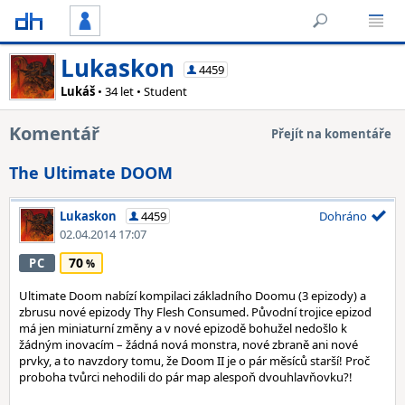
Lukaskon
4459
Lukáš
• 34 let • Student
Komentář
Přejít na komentáře
The Ultimate DOOM
Lukaskon
4459
Dohráno
02.04.2014 17:07
70
PC
Ultimate Doom nabízí kompilaci základního Doomu (3 epizody) a
zbrusu nové epizody Thy Flesh Consumed. Původní trojice epizod
má jen miniaturní změny a v nové epizodě bohužel nedošlo k
žádným inovacím – žádná nová monstra, nové zbraně ani nové
prvky, a to navzdory tomu, že Doom II je o pár měsíců starší! Proč
proboha tvůrci nehodili do pár map alespoň dvouhlavňovku?!