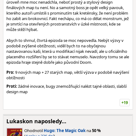
úroveň mne moc nenadchla, neboť prostý a stylový design
finálových map tu není. No a samotný boss je opět velký pavouk,
kterého autoři umístili s prominutím tak kreténsky, že není problém
ho zabít ani brokovnicí. Fakt nechápu, co má co dělat monstrum, jež
je smrtící na otevřených prostranstvích v úzké místnosti, kde se
může stěží hýbat.
Abych to shrnul, čtvrtá epizoda se moc nepovedla. Nebýt výzvy v
podobě zvýšené obtížnosti, viděl bych to na obyčejnou
nastavovanou kaši, která u modifikací nijak nevadí, ale u oficiálního
placeného rozšíření by se to stávat nemuselo. Navzdory tomu se ale
epizoda hraje stejně dobře jako původní Doom.
Pro:
9 nových map + 27 starých map, větší výzva v podobě navýšení
obtížnosti
Proti:
žádné inovace, bugy znemožňující nalézt tajné oblasti, slabší
design map
+19
Lukaskon naposledy…
Ohodnotil
Hugo: The Magic Oak
na
50 %