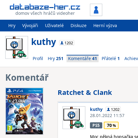
domov všech hráčů videoher
Hry
Vývojáři
Uživatelé
Diskuze
Herní výzva
kuthy
1202
Profil
Hry
251
Komentáře
41
Přátelé
1
Achie
Komentář
Ratchet & Clank
kuthy
1202
28.01.2022 11:57
70
PS5
Moc pěkná hopsačka se 