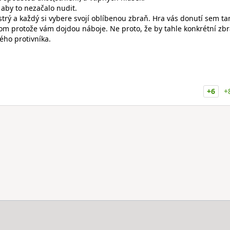
, aby to nezačalo nudit.
strý a každý si vybere svojí oblíbenou zbraň. Hra vás donutí sem t
om protože vám dojdou náboje. Ne proto, že by tahle konkrétní zb
ného protivníka.
+6
+