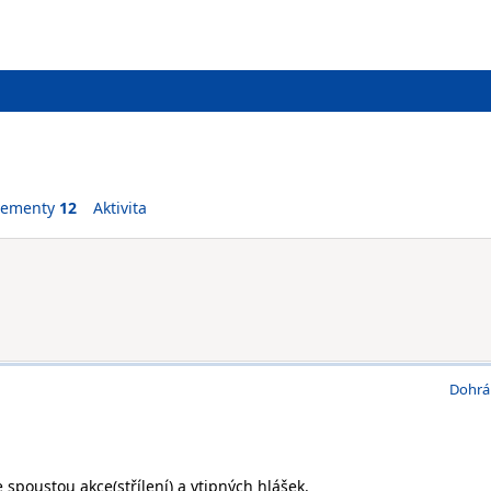
vementy
12
Aktivita
Dohrá
spoustou akce(střílení) a vtipných hlášek.