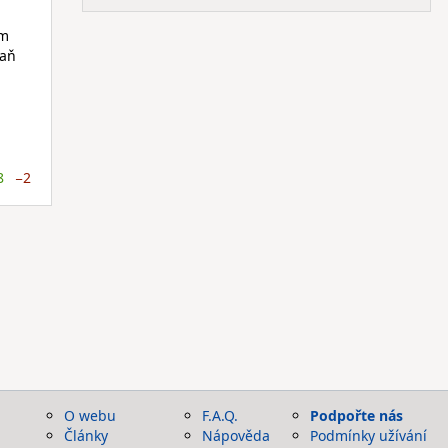
am
raň
8
−2
O webu
F.A.Q.
Podpořte nás
Články
Nápověda
Podmínky užívání