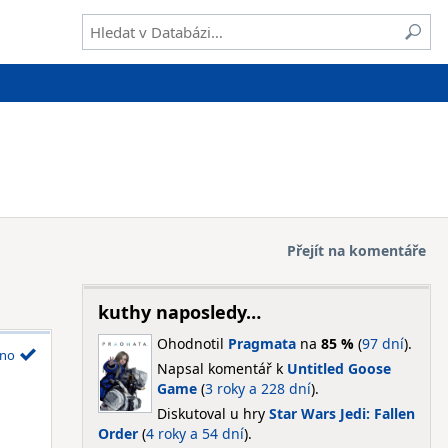
Přejít na komentáře
kuthy naposledy…
Ohodnotil
Pragmata
na
85 %
(
97 dní
).
no
Napsal komentář k
Untitled Goose
Game
(
3 roky a 228 dní
).
Diskutoval u hry
Star Wars Jedi: Fallen
Order
(
4 roky a 54 dní
).