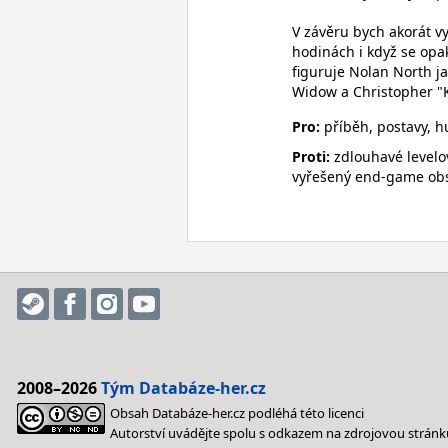
V závěru bych akorát v
hodinách i když se opa
figuruje Nolan North ja
Widow a Christopher "K
Pro:
příběh, postavy, hu
Proti:
zdlouhavé levelov
vyřešený end-game obsa
2008–2026
Tým Databáze-her.cz
Obsah Databáze-her.cz podléhá této licenci
Autorství uvádějte spolu s odkazem na zdrojovou stránk