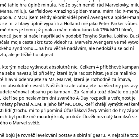
 mě tahle hra úplně minula. Ne že bych neměl rád Marvelovky, mil
er-Mana, miluju Garfieldovo Amazing Spider-mana, mám rád X-meny
oola. Z MCU jsem tehdy akorát viděl první Avengers a Spider-man
e mi z hlavy úplně vypařili a Holland mě jako Peter Parker vůbec
jmě dnes je tomu již jinak a mám nakoukáno tak 75% MCU filmů,
benců jsem si našel například v podobě Tonyho Starka, Lokiho, Buc
ačala moje cesta skrz tuto videohru. Marvel's Avengers ve mě vytvoř
ského syndromu....na hru věčně nadávám, ale nedokážu se od ní
lo, ale je těžké ho objevit.
kterým nelze vytknout absolutně nic. Celkem 4 příběhové kampa
a sebe navazující příběhy, které byla radost hltat. Je sice malinko
té hlavní odehrajete za Ms. Marvel, která je rozhodně zajímavá,
l mi absolutně nesedl. Naštěstí si ale zahrajete na všechny postavy
e budete věnovat obsahu po kampani. Za Kamalu totiž dáváte do zpát
 kteří se po neslavném dni zvaného A-Day rozpadli a veřejnost je
městy převzal A.I.M. a jeho šéf MODOK, kteří chtějí vymýtit vešker
i lidí (trochu mi to připomíná Úžasňákovi že?). Vmísit do hry zápo
ech byl podle mě moudrý krok, protože člověk neznalý komiksů se
ého o Marvel světě.
 bojů je rovněž levelování postav a sbírání gearu. A nejspíše toto