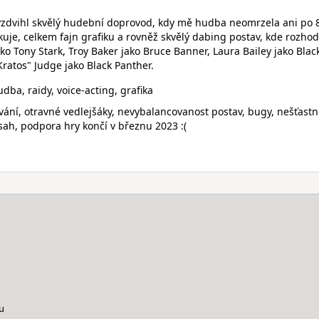
yzdvihl skvělý hudební doprovod, kdy mě hudba neomrzela ani po 
kuje, celkem fajn grafiku a rovněž skvělý dabing postav, kde rozho
ko Tony Stark, Troy Baker jako Bruce Banner, Laura Bailey jako Blac
ratos" Judge jako Black Panther.
dba, raidy, voice-acting, grafika
ání, otravné vedlejšáky, nevybalancovanost postav, bugy, nešťast
h, podpora hry končí v březnu 2023 :(
u