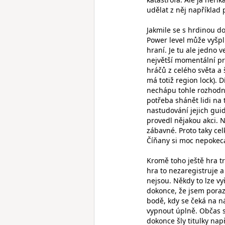
udělat z něj napříkla
Jakmile se s hrdinou d
Power level může vyšplh
hraní. Je tu ale jedno v
největší momentální pr
hráčů z celého světa a 
má totiž region lock). 
nechápu tohle rozhodnu
potřeba shánět lidi na 
nastudování jejich guid
provedl nějakou akci. Ne
zábavné. Proto taky ce
Číňany si moc nepokec
Kromě toho ještě hra t
hra to nezaregistruje a
nejsou. Někdy to lze vy
dokonce, že jsem porazi
bodě, kdy se čeká na n
vypnout úplně. Občas se
dokonce šly titulky na