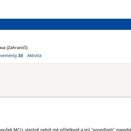
va (Zahraničí)
evementy
33
Aktivita
oušek MCU, vlastně nebýt mé přítelkyně a její "posedlosti" novod