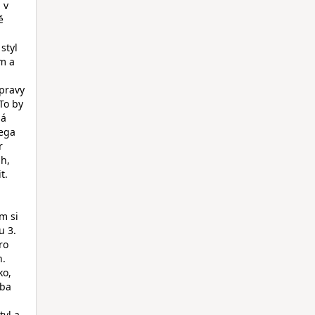
 v
ě
styl
ém a
ýpravy
To by
ná
mega
r
h,
t.
m si
u 3.
ro
n.
ko,
eba
tyl a