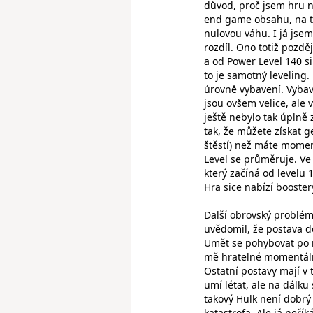
důvod, proč jsem hru n
end game obsahu, na to
nulovou váhu. I já jsem 
rozdíl. Ono totiž pozd
a od Power Level 140 si
to je samotný leveling. 
úrovně vybavení. Vybav
jsou ovšem velice, ale 
ještě nebylo tak úplně 
tak, že můžete získat 
štěstí) než máte momen
Level se průměruje. V
který začíná od levelu 
Hra sice nabízí booste
Další obrovský problém
uvědomil, že postava do
Umět se pohybovat po m
mě hratelné momentálně
Ostatní postavy mají v 
umí létat, ale na dálku
takový Hulk není dobrý
katastrofa. Ale já neří