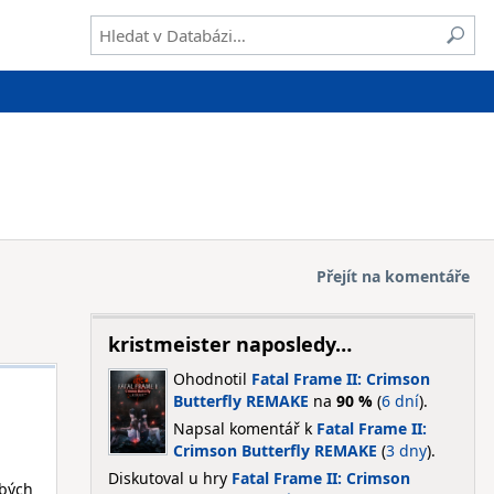
Přejít na komentáře
kristmeister naposledy…
Ohodnotil
Fatal Frame II: Crimson
Butterfly REMAKE
na
90 %
(
6 dní
).
Napsal komentář k
Fatal Frame II:
Crimson Butterfly REMAKE
(
3 dny
).
Diskutoval u hry
Fatal Frame II: Crimson
obých