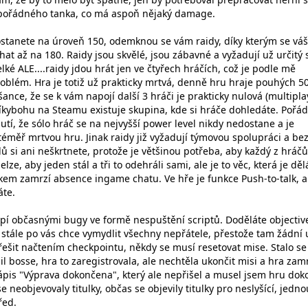
d pořádného tanka, co má aspoň nějaký damage.
ostanete na úroveň 150, odemknou se vám raidy, díky kterým se váš
at až na 180. Raidy jsou skvělé, jsou zábavné a vyžadují už určitý s
elké ALE....raidy jdou hrát jen ve čtyřech hráčích, což je podle mě
oblém. Hra je totiž už prakticky mrtvá, denně hru hraje pouhých 5
šance, že se k vám napojí další 3 hráči je prakticky nulová (multipla
Díkybohu na Steamu existuje skupina, kde si hráče dohledáte. Pořád
tí, že sólo hráč se na nejvyšší power level nikdy nedostane a je
téměř mrtvou hru. Jinak raidy již vyžadují týmovou spolupráci a be
ů si ani neškrtnete, protože je většinou potřeba, aby každý z hráčů
lze, aby jeden stál a tři to odehráli sami, ale je to věc, která je děl
lkem zamrzí absence ingame chatu. Ve hře je funkce Push-to-talk, a
áte.
rpí občasnými bugy ve formě nespuštění scriptů. Doděláte objective
 stále po vás chce vymydlit všechny nepřátele, přestože tam žádní 
řešit načtením checkpointu, někdy se musí resetovat mise. Stalo se
l bosse, hra to zaregistrovala, ale nechtěla ukončit misi a hra zamr
ápis "Výprava dokončena", který ale nepřišel a musel jsem hru dok
 neobjevovaly titulky, občas se objevily titulky pro neslyšící, jedno
před.