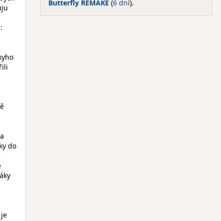
Butterfly REMAKE
(
6 dní
).
uju
,
:
kyho
ili
ně
 a
ky do
é
ráky
 je