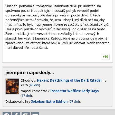
Skládání pomáhá automatické uzamknutí dílku při umístění na
správnou pozici. Naopak jejich neustálý pohyb ve vodě podél
obrazovky je matoucí, obzvláště při větším počtu dílků. U těch
početnějších se také stávalo, že jsem uchopil jiný dílek než na jaký
myš mířila. To bylo nepříjemné hlavně ze začátku při skládání okrajů.
Hra je první puzzle od vývojářů z Decaying Logic, kteří se na tento
žánr specializují a do verze Ultimate zařadily i témata ze svých
starších her, včetně Japonska. Každopádně na prvotinu jde o pěkně
zpracovanou záležitost, která baví a umí i uklidňovat. Navíc zadarmo
není důvod hře nedat šanci.
+19
jvempire naposledy…
Ohodnotil
Hexen: Deathkings of the Dark Citadel
na
75 %
(
43 dní
).
Napsal komentář k
Inspector Waffles: Early Days
(
17 dní
).
Diskutoval u hry
Sokoban Extra Edition
(
67 dní
).