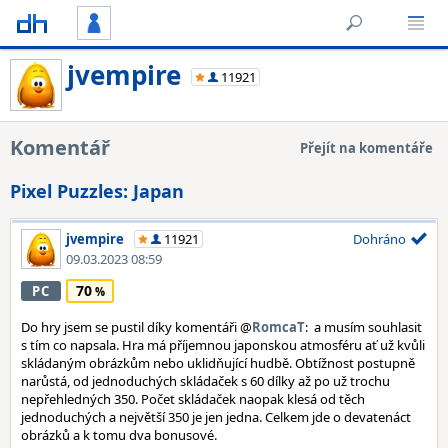
jvempire
11921
Komentář
Přejít na komentáře
Pixel Puzzles: Japan
jvempire
11921
Dohráno
09.03.2023 08:59
70
PC
Do hry jsem se pustil díky komentáři @
RomcaT
: a musím souhlasit
s tím co napsala. Hra má příjemnou japonskou atmosféru ať už kvůli
skládaným obrázkům nebo uklidňující hudbě. Obtížnost postupně
narůstá, od jednoduchých skládaček s 60 dílky až po už trochu
nepřehledných 350. Počet skládaček naopak klesá od těch
jednoduchých a největší 350 je jen jedna. Celkem jde o devatenáct
obrázků a k tomu dva bonusové.