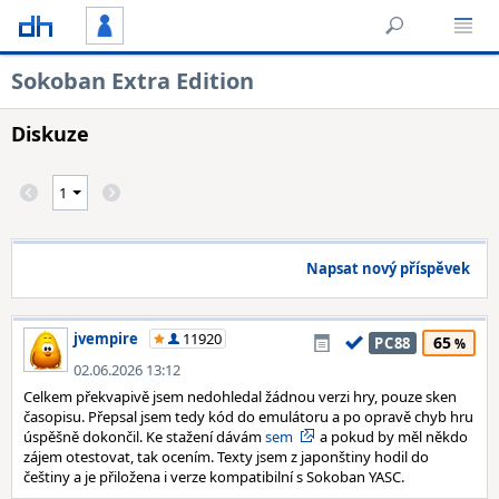
Sokoban Extra Edition
Diskuze
Napsat nový příspěvek
jvempire
11920
65
PC88
02.06.2026 13:12
Celkem překvapivě jsem nedohledal žádnou verzi hry, pouze sken
časopisu. Přepsal jsem tedy kód do emulátoru a po opravě chyb hru
úspěšně dokončil. Ke stažení dávám
sem
a pokud by měl někdo
zájem otestovat, tak ocením. Texty jsem z japonštiny hodil do
češtiny a je přiložena i verze kompatibilní s Sokoban YASC.