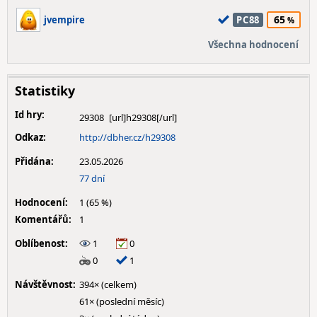
65
jvempire
PC88
Všechna hodnocení
Statistiky
Id hry:
29308
Odkaz:
http://dbher.cz/h29308
Přidána:
23.05.2026
77 dní
Hodnocení:
1 (65 %)
Komentářů:
1
Oblíbenost:
1
0
0
1
Návštěvnost:
394× (celkem)
61× (poslední měsíc)