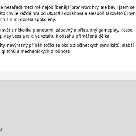
ce nezařadí mezi mé nejoblíbenější
Star Wars
hry, ale bavil jsem se 
éto chvíle každá hra od
Ubisoftu
dosahovala alespoň takovéto úrovn
ych s nimi docela spokojený.
 svět s několika planetami, zábavný a přístupný gameplay, Kessel
ng, Kay Vess a Nix, ve vztahu k obsahu přiměřená délka
y, nevýrazný příběh točící se okolo zločineckých syndikátů, slabší
h glitchů a mechanických drobností
u