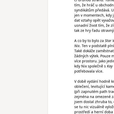
tím, že hráč u obchodn
syndikátům předává. Už
jen v momentech, kdy 
dat vztahy opět vyvažov
usnadní život tím, že 
tak ze hry řadu otravný
A co by to bylo za
Star 
Nix
. Ten v podstatě pln
Také dokáže zaměstnat 
žádných výtek. Pouze 
více prostoru. Jako jed
kdy Nix společně s
Kay
potřebovala více.
V době vydání hodně kr
oblečení, levitující ka
(při zapnutém path tra
zejména na omezené za
jsem dostal zhruba to, 
se tu nic vizuálně vylož
prostředí a herní doba