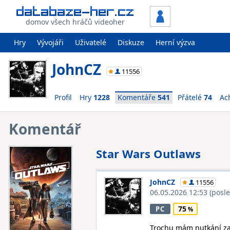
domov všech hráčů videoher
Hry
Vývojáři
Uživatelé
Diskuze
Herní výzva
JohnCZ
11556
Profil
Hry
1228
Komentáře
541
Přátelé
74
Ac
Komentář
Star Wars Outlaws
JohnCZ
11556
06.05.2026 12:53
(posl
75
PC
Trochu mám nutkání zač