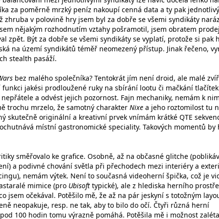
íka za poměrně mrzký peníz nakoupí cenná data a ty pak jednotliv
 zhruba v polovině hry jsem byl za dobře se všemi syndikáty nará
jsem nějakým rozhodnutím vztahy pošramotil, jsem obratem prod
al zpět. Být za dobře se všemi syndikáty se vyplatí, protože si pak 
získá na území syndikátů téměř neomezený přístup. Jinak řečeno, v
ch stealth pasáží.
Wars
bez malého společníka? Tentokrát jím není droid, ale malé zví
í funkci jakési prodloužené ruky na sbírání lootu či mačkání tlačítek
nepřátele a odvést jejich pozornost. Fajn mechaniky, nemám k ni
mě trochu mrzelo, že samotný charakter
Nixe
a jeho roztomilost tu
iný skutečně originální a kreativní prvek vnímám krátké QTE sekven
ochutnává místní gastronomické speciality. Takových momentů by 
itiky směřovalo ke grafice. Osobně, až na občasné glitche (pobliká
mení) a podivné chování světla při přechodech mezi interiéry a exter
cingu), nemám výtek. Není to současná videoherní špička, což je vi
staralé mimice (pro
Ubisoft
typické), ale z hlediska herního prostře
co jsem očekával. Potěšilo mě, že až na pár jeskyní s totožným lay
eně neopakuje, resp. ne tak, aby to bilo do očí. Čtyři různá herní
 pod 100 hodin tomu výrazně pomáhá. Potěšila mě i možnost zaléta