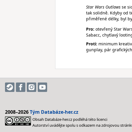
Star Wars Outlaws
se si
tak solidně. Kdyby od t
přiměřené délky, byl b
Pro:
otevřený Star Wars
Sabacc, chytlavý looti
Proti:
minimum kreativit
gunplay, pár grafickýc
2008–2026
Tým Databáze-her.cz
Obsah Databáze-her.cz podléhá této licenci
Autorství uvádějte spolu s odkazem na zdrojovou stránk