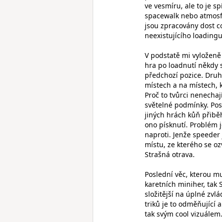
ve vesmíru, ale to je 
spacewalk nebo atmosfé
jsou zpracovány dost co
neexistujícího loadingu
V podstatě mi vyloženě 
hra po loadnutí někdy 
předchozí pozice. Druh
místech a na místech, 
Proč to tvůrci nenecha
světelné podmínky. Posl
jiných hrách kůň přibě
ono písknutí. Problém 
naproti. Jenže speeder
místu, ze kterého se oz
Strašná otrava.
Poslední věc, kterou mu
karetních miniher, tak 
složitější na úplné zvl
triků je to odměňující 
tak svým cool vizuálem