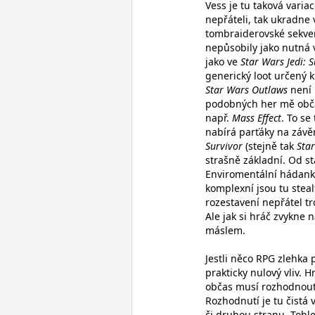
Vess je tu taková varia
nepřáteli, tak ukradne 
tombraiderovské sekve
nepůsobily jako nutná v
jako ve
Star Wars Jedi: S
generický loot určený k 
Star Wars Outlaws
není 
podobných her mě občas
např.
Mass Effect
. To se
nabírá parťáky na závě
Survivor
(stejně tak
Star
strašně základní. Od s
Enviromentální hádanky
komplexní jsou tu stea
rozestavení nepřátel t
Ale jak si hráč zvykne 
máslem.
Jestli něco RPG zlehka 
prakticky nulový vliv. 
občas musí rozhodnout,
Rozhodnutí je tu čistá
či druhou stranu. Tohle