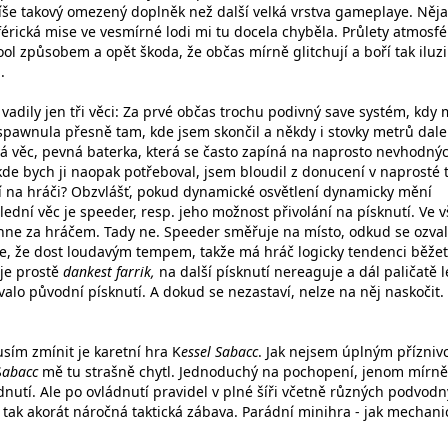
spíše takový omezený doplněk než další velká vrstva gameplaye. Něj
rická mise ve vesmírné lodi mi tu docela chyběla. Průlety atmosf
ol způsobem a opět škoda, že občas mírně glitchují a boří tak iluzi
.
vadily jen tři věci: Za prvé občas trochu podivný save systém, kdy
spawnula přesně tam, kde jsem skončil a někdy i stovky metrů dal
á věc, pevná baterka, která se často zapíná na naprosto nevhodný
kde bych ji naopak potřeboval, jsem bloudil z donucení v naprosté 
jí na hráči? Obzvlášť, pokud dynamické osvětlení dynamicky mění
ední věc je speeder, resp. jeho možnost přivolání na písknutí. Ve 
hne za hráčem. Tady ne. Speeder směřuje na místo, odkud se ozva
je, že dost loudavým tempem, takže má hráč logicky tendenci běže
 je prostě
dankest farrik,
na další písknutí nereaguje a dál paličatě le
valo původní písknutí. A dokud se nezastaví, nelze na něj naskočit.
sím zmínit je karetní hra K
essel Sabacc
. Jak nejsem úplným přízni
S
abacc
mě tu strašně chytl. Jednoduchý na pochopení, jenom mírně
ádnutí. Ale po ovládnutí pravidel v plné šíři včetně různých podvod
a tak akorát náročná taktická zábava. Parádní minihra - jak mechani
.