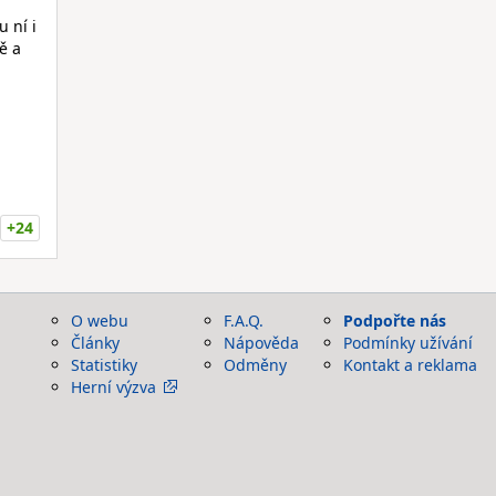
u ní i
ě a
+24
O webu
F.A.Q.
Podpořte nás
Články
Nápověda
Podmínky užívání
Statistiky
Odměny
Kontakt a reklama
Herní výzva