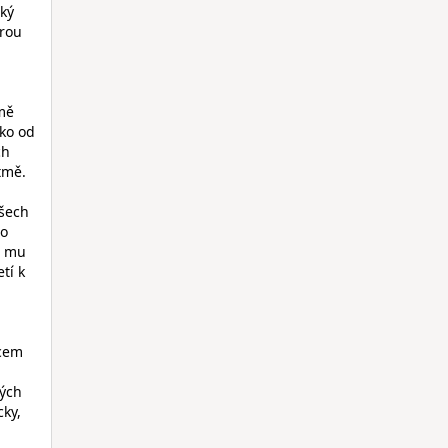
aký
érou
 mě
eko od
ch
tmě.
všech
lo
t mu
tí k
vcem
ných
cky,