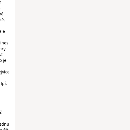
mi
e
mě
ně,
.
ale
inesl
hry
di:
o je
jvíce
lpí.
áč
jednu
rušit