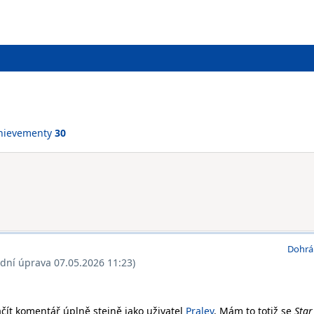
hievementy
30
Dohrá
ední úprava 07.05.2026 11:23)
ít komentář úplně stejně jako uživatel
Pralev
. Mám to totiž se
Star