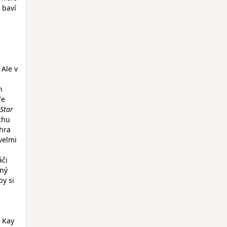
 baví
 Ale v
n
ře
Star
ochu
 hra
 velmi
či
iný
by si
 Kay