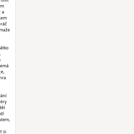
ým
z a
ejem
hráč
ymaže
řátko
.
m
 nemá
ce,
hra
vání
iéry
dět
dí
outem,
t si