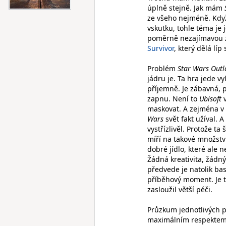
úplně stejně. Jak mám
ze všeho nejméně. Když
vskutku, tohle téma je 
poměrně nezajímavou zá
Survivor
, který dělá lí
Problém
Star Wars Out
jádru je. Ta hra jede v
příjemně. Je zábavná, p
zapnu. Není to
Ubisoft
v
maskovat. A zejména v 
Wars
svět fakt užíval. A
vystřízlivěl. Protože ta
míří na takové množství 
dobré jídlo, které ale 
Žádná kreativita, žádn
předvede je natolik bas
příběhový moment. Je to
zasloužil větší péči.
Průzkum jednotlivých pl
maximálním respektem k