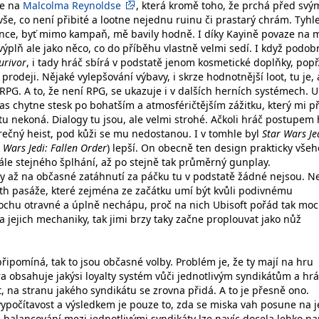
ce na
Malcolma Reynoldse
, která kromě toho, že prchá před svý
vše, co není přibité a lootne nejednu ruinu či prastarý chrám. Tyhl
nce, byť mimo kampaň, mě bavily hodně. I díky Kayině povaze na 
ýplň ale jako něco, co do příběhu vlastně velmi sedí. I když podob
urivor
, i tady hráč sbírá v podstatě jenom kosmetické doplňky, popř
prodeji. Nějaké vylepšování výbavy, i skrze hodnotnější loot, tu je, 
RPG. A to, že není RPG, se ukazuje i v dalších herních systémech. U
 chytne stesk po bohatším a atmosféričtějším zážitku, který mi př
 tu nekoná. Dialogy tu jsou, ale velmi strohé. Ačkoli hráč postupem 
rečný heist, pod kůži se mu nedostanou. I v tomhle byl
Star Wars Je
 Wars Jedi: Fallen Order
) lepší. On obecně ten design prakticky všeh
tále stejného šplhání, až po stejně tak průměrný gunplay.
 až na občasné zatáhnutí za páčku tu v podstatě žádné nejsou. Ne
lth pasáže, které zejména ze začátku umí být kvůli podivnému
rochu otravné a úplně nechápu, proč na nich Ubisoft pořád tak moc 
na jejich mechaniky, tak jimi brzy taky začne proplouvat jako nůž
připomíná, tak to jsou občasné volby. Problém je, že ty mají na hru
Hra obsahuje jakýsi loyalty systém vůči jednotlivým syndikátům a hr
 na stranu jakého syndikátu se zrovna přidá. A to je přesně ono.
 vypočítavost a výsledkem je pouze to, zda se miska vah posune na 
 balancování mezi jednotlivými syndikáty lze navíc docela lehko na