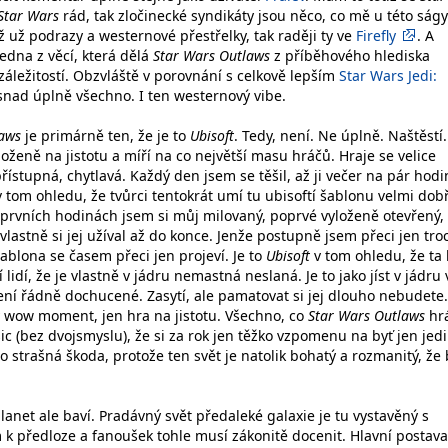
Star Wars
rád, tak zločinecké syndikáty jsou něco, co mě u této ságy
 už podrazy a westernové přestřelky, tak raději ty ve
Firefly
. A
jedna z věcí, která dělá
Star Wars Outlaws
z příběhového hlediska
ležitostí. Obzvláště v porovnání s celkově lepším
Star Wars Jedi:
p snad úplně všechno. I ten westernový vibe.
laws
je primárně ten, že je to
Ubisoft
. Tedy, není. Ne úplně. Naštěstí.
yloženě na jistotu a míří na co největší masu hráčů. Hraje se velice
řístupná, chytlavá. Každý den jsem se těšil, až ji večer na pár hodi
 tom ohledu, že tvůrci tentokrát umí tu ubisoftí šablonu velmi dob
prvních hodinách jsem si můj milovaný, poprvé vyloženě otevřený,
 vlastně si jej užíval až do konce. Jenže postupně jsem přeci jen tr
 šablona se časem přeci jen projeví. Je to
Ubisoft
v tom ohledu, že ta
lidí, že je vlastně v jádru nemastná neslaná. Je to jako jíst v jádru
není řádně dochucené. Zasytí, ale pamatovat si jej dlouho nebudete.
ý wow moment, jen hra na jistotu. Všechno, co
Star Wars Outlaws
hrá
ic (bez dvojsmyslu), že si za rok jen těžko vzpomenu na byť jen jed
 strašná škoda, protože ten svět je natolik bohatý a rozmanitý, že 
anet ale baví. Pradávný svět předaleké galaxie je tu vystavěný s
 předloze a fanoušek tohle musí zákonitě docenit. Hlavní postava