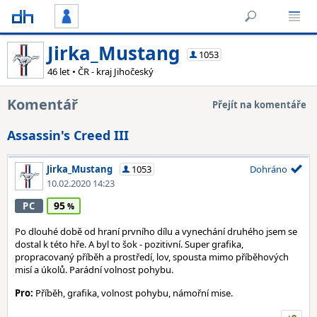
Jirka_Mustang
1053
46 let • ČR - kraj Jihočeský
Komentář
Přejít na komentáře
Assassin's Creed III
Jirka_Mustang
1053
Dohráno
10.02.2020 14:23
95
PC
Po dlouhé době od hraní prvního dílu a vynechání druhého jsem se
dostal k této hře. A byl to šok - pozitivní. Super grafika,
propracovaný příběh a prostředí, lov, spousta mimo příběhových
misí a úkolů. Parádní volnost pohybu.
Pro:
Příběh, grafika, volnost pohybu, námořní mise.