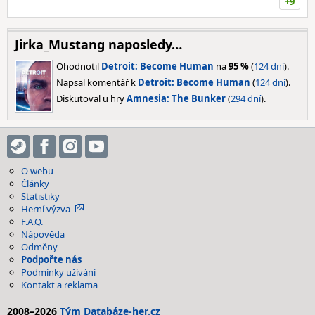
+9
Jirka_Mustang naposledy…
Ohodnotil
Detroit: Become Human
na
95 %
(
124 dní
).
Napsal komentář k
Detroit: Become Human
(
124 dní
).
Diskutoval u hry
Amnesia: The Bunker
(
294 dní
).
O webu
Články
Statistiky
Herní výzva
F.A.Q.
Nápověda
Odměny
Podpořte nás
Podmínky užívání
Kontakt a reklama
2008–2026
Tým Databáze-her.cz