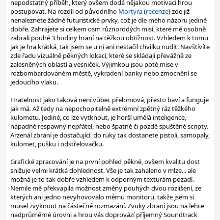
nepodstatný příběh, který ovšem dodá nějakou motivaci hrou
postupovat. Na rozdíl od původního
Mortyra
(
recenze
) zde již
nenaleznete žádné futuristické prvky, což je dle mého názoru jedině
dobře. Zahrajete si celkem osm různorodých misí, které mě osobně
zabrali pouhé 3 hodiny hraní na těžkou obtížnost. Vzhledem k tomu
jak je hra krátká, tak jsem se u ní ani nestačil chvilku nudit. Navštívíte
zde řadu vizuálně pěkných lokací, které se skládají převážně ze
zalesněných oblastí a vesniček. Výjimkou jsou poté mise v
rozbombardovaném městě, vykradení banky nebo zmocnění se
jedoucího vlaku.
Hratelnost jako taková není vůbec přelomová, přesto baví a funguje
jak má. Až tedy na nepochopitelně extrémní zpětný ráz těžkého
kulometu. Jediné, co lze vytknout, je horší umělá inteligence,
nápadné respawny nepřátel, nebo špatně či pozdě spuštěné scripty.
Arzenál zbraní je dostačující, do ruky tak dostanete pistoli, samopaly,
kulomet, pušku i odstřelovačku.
Grafické zpracování je na první pohled pěkné, ovšem kvalitu dost
snižuje velmi krátká dohlednost. Vše je tak zahaleno v mlze... ale
možná je to tak dobře vzhledem k odporným texturám pozadí.
Nemile mě překvapila možnost změny pouhých dvou rozlišení, ze
kterých ani jedno nevyhovovalo mému monitoru, takže jsem si
musel zvyknout na částečné rozmazání. Zvuky zbraní jsou na lehce
nadprůměrné úrovni a hrou vás doprovází příjemný Soundtrack