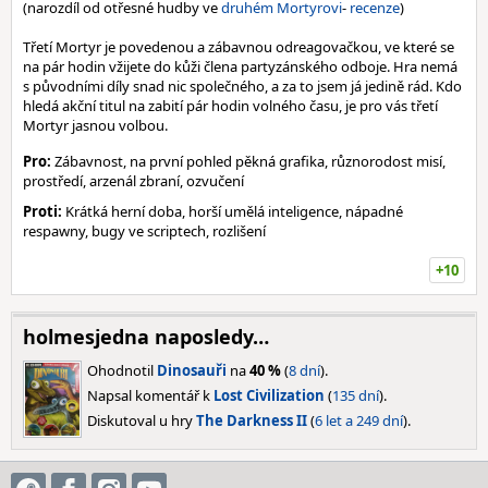
(narozdíl od otřesné hudby ve
druhém Mortyrovi
-
recenze
)
Třetí Mortyr je povedenou a zábavnou odreagovačkou, ve které se
na pár hodin vžijete do kůži člena partyzánského odboje. Hra nemá
s původními díly snad nic společného, a za to jsem já jedině rád. Kdo
hledá akční titul na zabití pár hodin volného času, je pro vás třetí
Mortyr jasnou volbou.
Pro:
Zábavnost, na první pohled pěkná grafika, různorodost misí,
prostředí, arzenál zbraní, ozvučení
Proti:
Krátká herní doba, horší umělá inteligence, nápadné
respawny, bugy ve scriptech, rozlišení
+10
holmesjedna naposledy…
Ohodnotil
Dinosauři
na
40 %
(
8 dní
).
Napsal komentář k
Lost Civilization
(
135 dní
).
Diskutoval u hry
The Darkness II
(
6 let a 249 dní
).