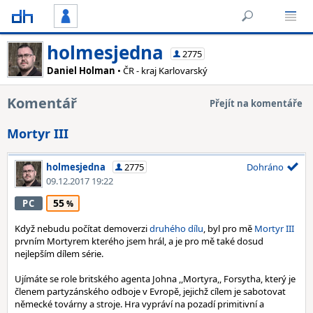
holmesjedna
2775
Daniel Holman
• ČR - kraj Karlovarský
Komentář
Přejít na komentáře
Mortyr III
holmesjedna
2775
Dohráno
09.12.2017 19:22
55
PC
Když nebudu počítat demoverzi
druhého dílu
, byl pro mě
Mortyr III
prvním Mortyrem kterého jsem hrál, a je pro mě také dosud
nejlepším dílem série.
Ujímáte se role britského agenta Johna ,,Mortyra,, Forsytha, který je
členem partyzánského odboje v Evropě, jejichž cílem je sabotovat
německé továrny a stroje. Hra vypráví na pozadí primitivní a