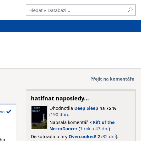
Přejít na komentáře
hatifnat naposledy…
Ohodnotila
Deep Sleep
na
75 %
no
(
190 dní
).
Napsala komentář k
Rift of the
NecroDancer
(
1 rok a 47 dní
).
Diskutovala u hry
Overcooked! 2
(
32 dní
).
ího