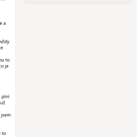
e a
 vždy
te
ou to
co je
 plní
 už
h jsem
 to