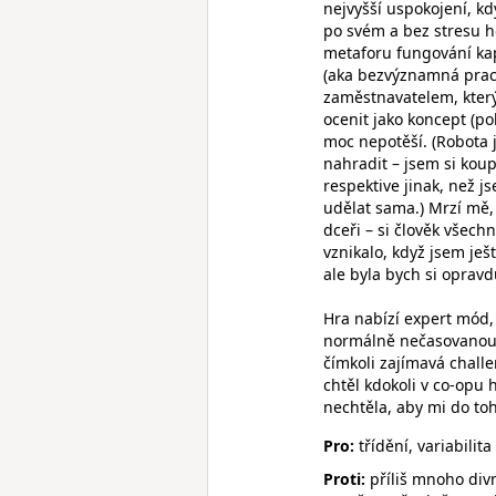
nejvyšší uspokojení, k
po svém a bez stresu h
metaforu fungování kap
(aka bezvýznamná pracov
zaměstnavatelem, který
ocenit jako koncept (po
moc nepotěší. (Robota 
nahradit – jsem si koupi
respektive jinak, než j
udělat sama.) Mrzí mě, 
dceři – si člověk všech
vznikalo, když jsem ješ
ale byla bych si oprav
Hra nabízí expert mód, 
normálně nečasovanou f
čímkoli zajímavá chall
chtěl kdokoli v co-opu 
nechtěla, aby mi do to
Pro:
třídění, variabilit
Proti:
příliš mnoho divn