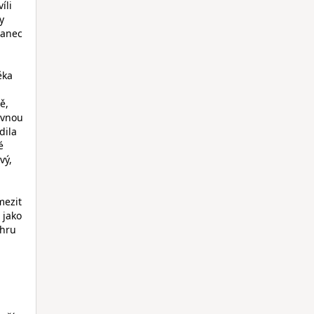
íli
y
nanec
ěka
ě,
ovnou
dila
é
vý,
mezit
 jako
 hru