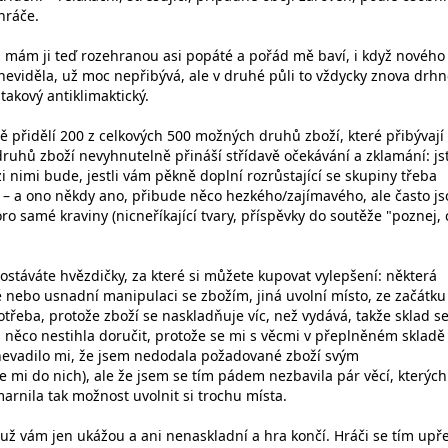
hráče.
, mám ji teď rozehranou asi popáté a pořád mě baví, i když nového
 neviděla, už moc nepřibývá, ale v druhé půli to vždycky znova drhn
takový antiklimaktický.
přidělí 200 z celkových 500 možných druhů zboží, které přibývají
druhů zboží nevyhnutelně přináší střídavě očekávání a zklamání: js
 nimi bude, jestli vám pěkně doplní rozrůstající se skupiny třeba
 – a ono někdy ano, přibude něco hezkého/zajímavého, ale často js
 samé kraviny (nicneříkající tvary, příspěvky do soutěže "poznej, 
ostáváte hvězdičky, za které si můžete kupovat vylepšení: některá
ě nebo usnadní manipulaci se zbožím, jiná uvolní místo, ze začátku
potřeba, protože zboží se naskladňuje víc, než vydává, takže sklad se
s něco nestihla doručit, protože se mi s věcmi v přeplněném skladě
nevadilo mi, že jsem nedodala požadované zboží svým
e mi do nich), ale že jsem se tím pádem nezbavila pár věcí, kterýc
arnila tak možnost uvolnit si trochu místa.
už vám jen ukážou a ani nenaskladní a hra končí. Hráči se tím upře