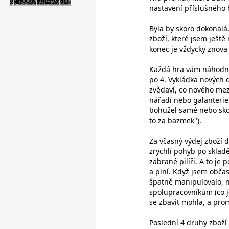
nastavení příslušného 
Byla by skoro dokonalá
zboží, které jsem ještě
konec je vždycky znova 
Každá hra vám náhodně 
po 4. Vykládka nových 
zvědaví, co nového mezi
nářadí nebo galanterie
bohužel samé nebo skoro
to za bazmek").
Za včasný výdej zboží d
zrychlí pohyb po sklad
zabrané pilíři. A to je 
a plní. Když jsem obča
špatně manipulovalo, 
spolupracovníkům (co j
se zbavit mohla, a prom
Poslední 4 druhy zboží 