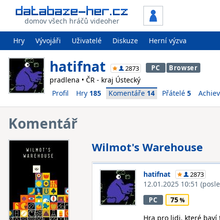
domov všech hráčů videoher
Hry
Vývojáři
Uživatelé
Diskuze
Herní výzva
hatifnat
PC
Browser
2873
pradlena • ČR - kraj Ústecký
Profil
Hry
185
Komentáře
14
Přátelé
5
Achie
Komentář
Wilmot's Warehouse
hatifnat
2873
12.01.2025 10:51
(posl
75
PC
Hra pro lidi, které baví