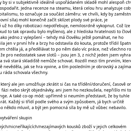
dy by si v subjektivně ideálně uspořádaném skladě mohl alespoň chv
ospodařit. Jedna recenze na steamu, která celou hru analyzuje cob
italismu, to označuje za součást záměru: ve chvíli, kdy by zaměst
ní síla) mohl konečně začít sklízet plody své práce, je
 už ho díky robotizaci nepotřebuje, nemilosrdně vykopnut. Což lze
kud to tak opravdu bylo myšleno), ale z hlediska hratelnosti to člov
jako jedno z vylepšení – tehdy má člověku ještě pomáhat, ne ho
la jen v první hře a brzy ho odstavila do kouta, protože třídil špatn
sem chtěla já, a předělávat to po něm dalo víc práce, než všechno r
že pro nedostatek save slotů – jsou jen 3, z nichž jeden jsem vyhra
na svá stará skladiště nemůže schovat. Rozdíl mezi tím prvním, kter
tě nevěděla, jak se hra vyvine, a tím posledním je obrovský a zajíma
du ráda schovala všechny.
který ale jen umožňuje zkrátit si čas na třídění/doručení, časově o
ázi nebo skrýt objednávky, ani jsem ho nezkoušela, nepřišlo mi to
enge. A také co-op mód: upřímně si neumím představit, že by tuhle
hrát. Každý si třídí podle svého a svým způsobem, já bych určitě
ho někdo mluvil, a být jen pomocná síla by mě už vůbec nebavilo.
a vytváření skupin
ých/nicneříkajících/nezajímavých kousků zboží v jejich celkovém