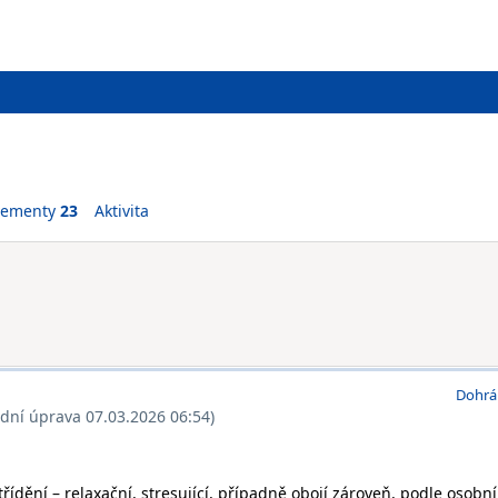
vementy
23
Aktivita
Dohrá
ední úprava 07.03.2026 06:54)
 třídění – relaxační, stresující, případně obojí zároveň, podle osobn