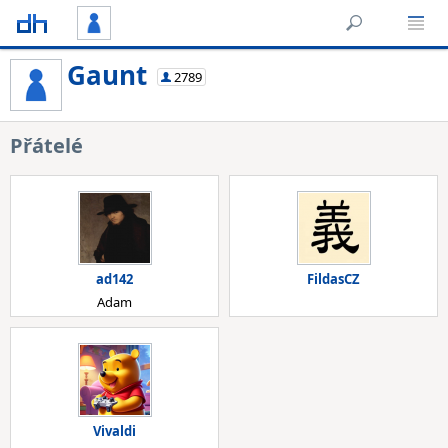
Gaunt
2789
Přátelé
ad142
FildasCZ
Adam
Vivaldi