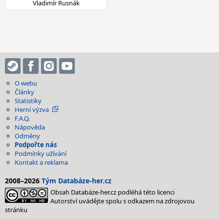
Vladimír Rusnák
O webu
Články
Statistiky
Herní výzva
F.A.Q.
Nápověda
Odměny
Podpořte nás
Podmínky užívání
Kontakt a reklama
2008–2026
Tým Databáze-her.cz
Obsah Databáze-her.cz podléhá této licenci
Autorství uvádějte spolu s odkazem na zdrojovou
stránku