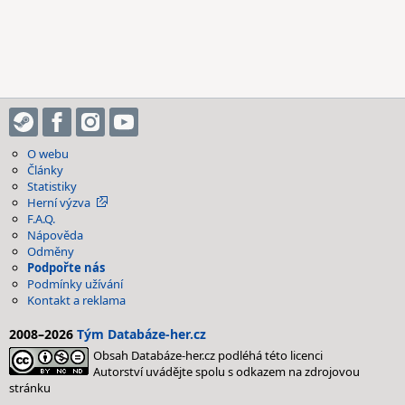
O webu
Články
Statistiky
Herní výzva
F.A.Q.
Nápověda
Odměny
Podpořte nás
Podmínky užívání
Kontakt a reklama
2008–2026
Tým Databáze-her.cz
Obsah Databáze-her.cz podléhá této licenci
Autorství uvádějte spolu s odkazem na zdrojovou
stránku