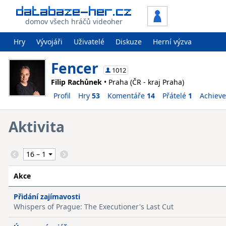
domov všech hráčů videoher
Hry
Vývojáři
Uživatelé
Diskuze
Herní výzva
Fencer
1012
Filip Rachůnek
• Praha (ČR - kraj Praha)
Profil
Hry
53
Komentáře
14
Přátelé
1
Achiev
Aktivita
Akce
Přidání zajímavosti
Whispers of Prague: The Executioner's Last Cut