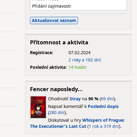
Přidání zajímavosti
Přítomnost a aktivita
Registrace:
07.02.2024
2 roky a 182 dní
Poslední aktivita:
14 hodin
Fencer naposledy…
Ohodnotil
Stray
na
90 %
(
69 dní
).
Napsal komentář k
Poslední dopis
(
280 dní
).
Diskutoval u hry
Whispers of Prague:
The Executioner's Last Cut
(
1 rok a 319 dní
).