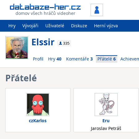
domov všech hráčů videoher
Hry
Vývojáři
Uživatelé
Diskuze
Herní výzva
Elssir
335
Profil
Hry
40
Komentáře
3
Přátelé
6
Achieve
Přátelé
czKarlos
Eru
Jaroslav Petráš