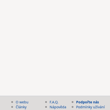
O webu
F.A.Q.
Podpořte nás
Články
Nápověda
Podmínky užívání