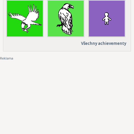
Všechny achievementy