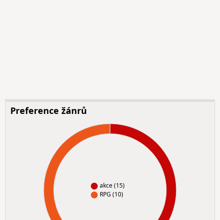
Preference žánrů
akce (15)
RPG (10)