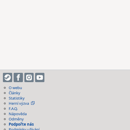
O webu
Články
Statistiky
Herní výzva
F.A.Q.
Nápověda
Odměny
Podpořte nás
Podmínky užívání