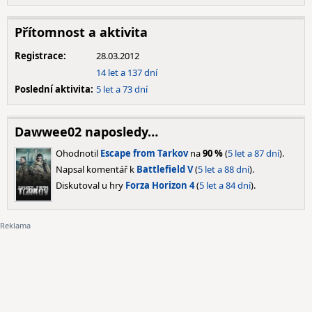
Přítomnost a aktivita
Registrace:
28.03.2012
14 let a 137 dní
Poslední aktivita:
5 let a 73 dní
Dawwee02 naposledy…
Ohodnotil
Escape from Tarkov
na
90 %
(
5 let a 87 dní
).
Napsal komentář k
Battlefield V
(
5 let a 88 dní
).
Diskutoval u hry
Forza Horizon 4
(
5 let a 84 dní
).