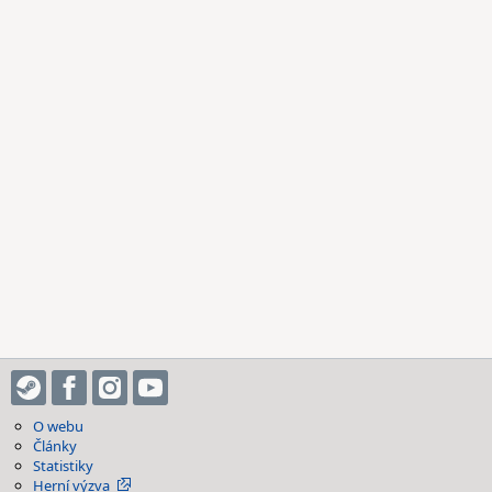
O webu
Články
Statistiky
Herní výzva