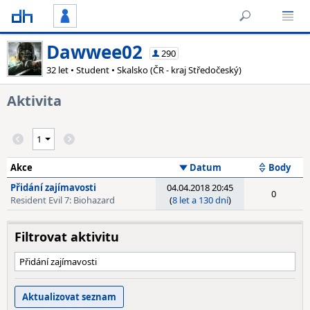
Dawwee02
290
32 let • Student • Skalsko (ČR - kraj Středočeský)
Aktivita
Akce
Datum
Body
Přidání zajímavosti
04.04.2018 20:45
0
Resident Evil 7: Biohazard
(
8 let a 130 dní
)
Filtrovat aktivitu
Přidání zajímavosti