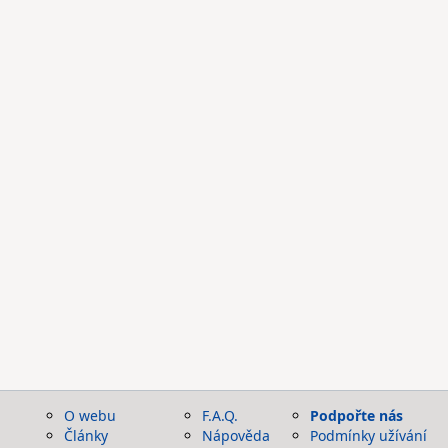
O webu
F.A.Q.
Podpořte nás
Články
Nápověda
Podmínky užívání