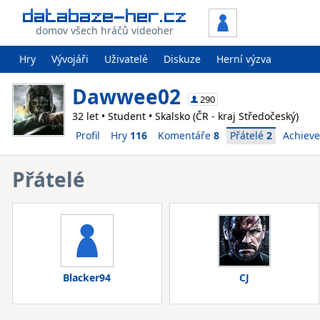
domov všech hráčů videoher
Hry
Vývojáři
Uživatelé
Diskuze
Herní výzva
Dawwee02
290
32 let • Student • Skalsko (ČR - kraj Středočeský)
Profil
Hry
116
Komentáře
8
Přátelé
2
Achiev
Přátelé
Blacker94
CJ