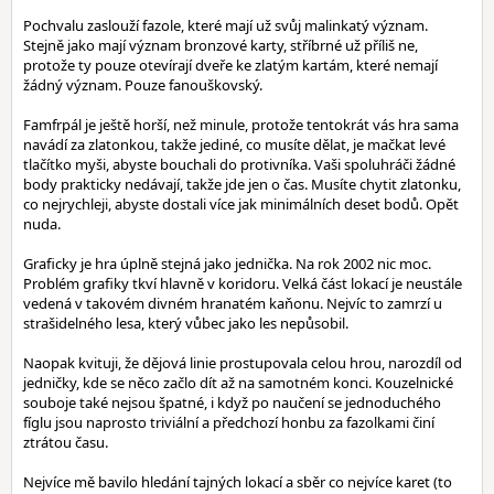
Pochvalu zaslouží fazole, které mají už svůj malinkatý význam.
Stejně jako mají význam bronzové karty, stříbrné už příliš ne,
protože ty pouze otevírají dveře ke zlatým kartám, které nemají
žádný význam. Pouze fanouškovský.
Famfrpál je ještě horší, než minule, protože tentokrát vás hra sama
navádí za zlatonkou, takže jediné, co musíte dělat, je mačkat levé
tlačítko myši, abyste bouchali do protivníka. Vaši spoluhráči žádné
body prakticky nedávají, takže jde jen o čas. Musíte chytit zlatonku,
co nejrychleji, abyste dostali více jak minimálních deset bodů. Opět
nuda.
Graficky je hra úplně stejná jako jednička. Na rok 2002 nic moc.
Problém grafiky tkví hlavně v koridoru. Velká část lokací je neustále
vedená v takovém divném hranatém kaňonu. Nejvíc to zamrzí u
strašidelného lesa, který vůbec jako les nepůsobil.
Naopak kvituji, že dějová linie prostupovala celou hrou, narozdíl od
jedničky, kde se něco začlo dít až na samotném konci. Kouzelnické
souboje také nejsou špatné, i když po naučení se jednoduchého
fíglu jsou naprosto triviální a předchozí honbu za fazolkami činí
ztrátou času.
Nejvíce mě bavilo hledání tajných lokací a sběr co nejvíce karet (to