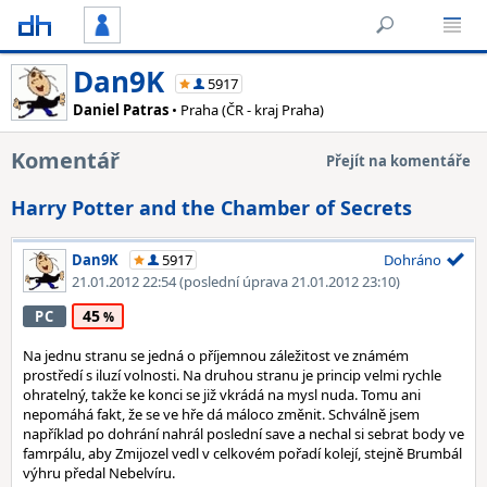
Dan9K
5917
Daniel Patras
• Praha (ČR - kraj Praha)
Komentář
Přejít na komentáře
Harry Potter and the Chamber of Secrets
Dan9K
5917
Dohráno
21.01.2012 22:54
(poslední úprava 21.01.2012 23:10)
45
PC
Na jednu stranu se jedná o příjemnou záležitost ve známém
prostředí s iluzí volnosti. Na druhou stranu je princip velmi rychle
ohratelný, takže ke konci se již vkrádá na mysl nuda. Tomu ani
nepomáhá fakt, že se ve hře dá máloco změnit. Schválně jsem
například po dohrání nahrál poslední save a nechal si sebrat body ve
famrpálu, aby Zmijozel vedl v celkovém pořadí kolejí, stejně Brumbál
výhru předal Nebelvíru.