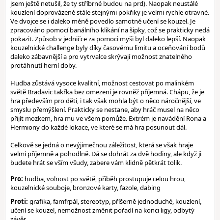
jsem ještě netušil, že ty stříbrné budou na prd). Naopak neustálé
kouzlení doprovázené stále stejnými pokřiky je velmi rychle otravné.
Ve dvojce se i daleko méně povedlo samotné učení se kouzel. Je
zpracováno pomocí banálního klikání na šipky, což se prakticky nedá
pokazit. Způsob v jedničce za pomoci myši byl daleko lepší. Naopak
kouzelnické challenge byly díky časovému limitu a oceňování bodů
daleko zábavnější a pro vytrvalce skrývají možnost znatelného
protáhnutí herní doby.
Hudba zůstává vysoce kvalitní, možnost cestovat po malinkém
světě Bradavic takřka bez omezení je rovněž příjemná. Chápu, že je
hra především pro děti, i tak však mohla být o něco náročnější, ve
smyslu přemýšlení. Prakticky se nestane, aby hráč musel na něco
přijít mozkem, hra mu ve všem pomůže. Extrém je navádění Rona a
Hermiony do každé lokace, ve které se má hra posunout dál.
Celkově se jedná o nevýjimečnou záležitost, která se však hraje
velmi příjemně a pohodlně. Dá se dohrát za dvě hodiny, ale když ji
budete hrát se vším všudy, zabere vám klidně pětkrát tolik.
Pro:
hudba, volnost po světě, příběh prostupuje celou hrou,
kouzelnické souboje, bronzové karty, fazole, dabing
Proti:
grafika, famfrpál, stereotyp, příšerně jednoduché, kouzlení,
učení se kouzel, nemožnost změnit pořadí na konci ligy, odbytý
závěr