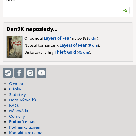
+5
Dan9K naposledy…
Ohodnotil
Layers of Fear
na
55 %
(
9 dní
).
Napsal komentář k
Layers of Fear
(
9 dní
).
Diskutoval u hry
Thief: Gold
(
45 dní
).
O webu
Články
Statistiky
Herní výzva
F.A.Q.
Nápověda
Odměny
Podpořte nás
Podmínky užívání
Kontakt a reklama