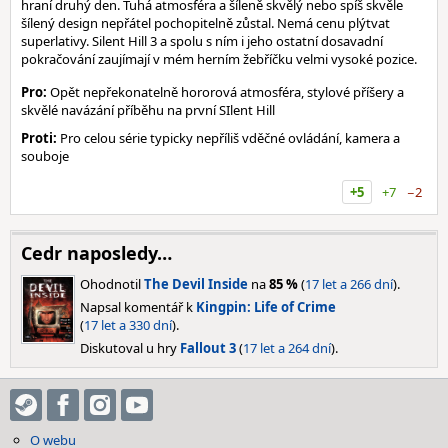
hraní druhý den. Tuhá atmosféra a šíleně skvělý nebo spíš skvěle
šílený design nepřátel pochopitelně zůstal. Nemá cenu plýtvat
superlativy. Silent Hill 3 a spolu s ním i jeho ostatní dosavadní
pokračování zaujímají v mém herním žebříčku velmi vysoké pozice.
Pro:
Opět nepřekonatelně hororová atmosféra, stylové příšery a
skvělé navázání příběhu na první SIlent Hill
Proti:
Pro celou série typicky nepříliš vděčné ovládání, kamera a
souboje
+5
+7
−2
Cedr naposledy…
Ohodnotil
The Devil Inside
na
85 %
(
17 let a 266 dní
).
Napsal komentář k
Kingpin: Life of Crime
(
17 let a 330 dní
).
Diskutoval u hry
Fallout 3
(
17 let a 264 dní
).
O webu