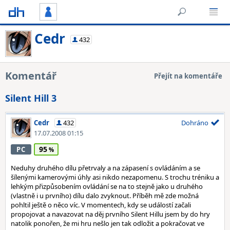
Cedr
432
Komentář
Přejít na komentáře
Silent Hill 3
Cedr
432
Dohráno
17.07.2008 01:15
95
PC
Neduhy druhého dílu přetrvaly a na zápasení s ovládáním a se
šílenými kamerovými úhly asi nikdo nezapomenu. S trochu tréniku a
lehkým přizpůsobením ovládání se na to stejně jako u druhého
(vlastně i u prvního) dílu dalo zvyknout. Příběh mě zde možná
pohltil ještě o něco víc. V momentech, kdy se událostí začali
propojovat a navazovat na děj prvního Silent Hillu jsem by do hry
natolik ponořen, že mi hru nešlo jen tak odložit a pokračovat ve