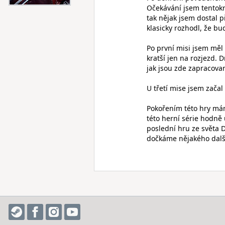
Očekávání jsem tentokrá
tak nějak jsem dostal p
klasicky rozhodl, že 
Po první misi jsem měl 
kratší jen na rozjezd. 
jak jsou zde zapracova
U třetí mise jsem začal
Pokořením této hry mám 
této herní série hodně 
poslední hru ze světa 
dočkáme nějakého dalš