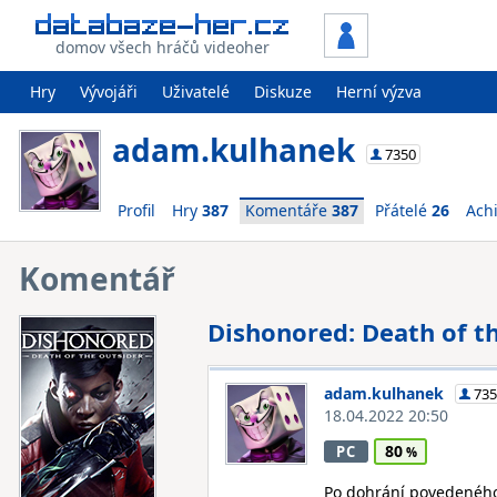
domov všech hráčů videoher
Hry
Vývojáři
Uživatelé
Diskuze
Herní výzva
adam.kulhanek
7350
Profil
Hry
387
Komentáře
387
Přátelé
26
Ach
Komentář
Dishonored: Death of t
adam.kulhanek
735
18.04.2022 20:50
80
PC
Po dohrání povedeného 