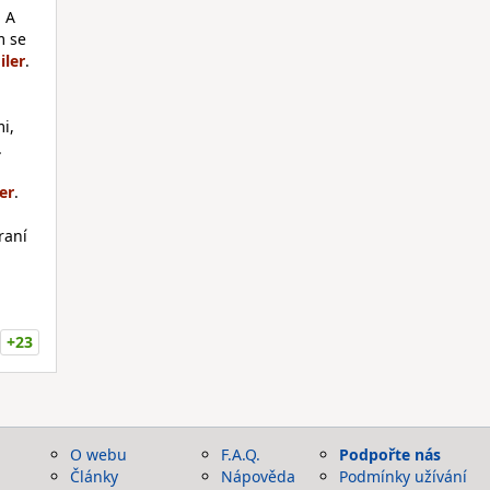
. A
m se
.
i,
.
.
raní
+23
O webu
F.A.Q.
Podpořte nás
Články
Nápověda
Podmínky užívání