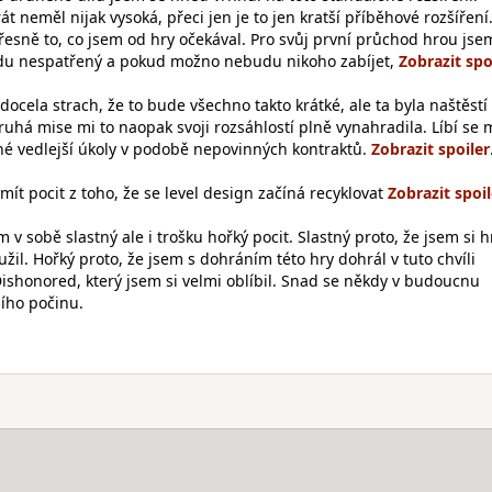
t neměl nijak vysoká, přeci jen je to jen kratší příběhové rozšíření
řesně to, co jsem od hry očekával. Pro svůj první průchod hrou jse
budu nespatřený a pokud možno nebudu nikoho zabíjet,
docela strach, že to bude všechno takto krátké, ale ta byla naštěstí
Druhá mise mi to naopak svoji rozsáhlostí plně vynahradila. Líbí se m
né vedlejší úkoly v podobě nepovinných kontraktů.
 mít pocit z toho, že se level design začíná recyklovat
v sobě slastný ale i trošku hořký pocit. Slastný proto, že jsem si h
užil. Hořký proto, že jsem s dohráním této hry dohrál v tuto chvíli
Dishonored, který jsem si velmi oblíbil. Snad se někdy v budoucnu
ího počinu.