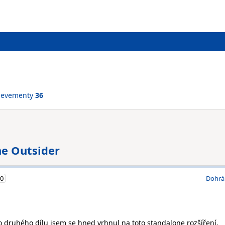
ievementy
36
he Outsider
0
Dohrá
druhého dílu jsem se hned vrhnul na toto standalone rozšíření.