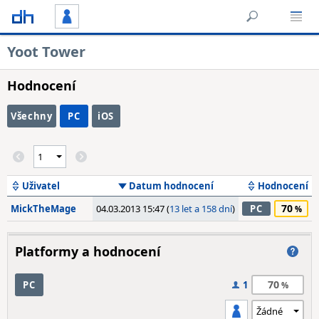
Yoot Tower
Hodnocení
Všechny
PC
iOS
Uživatel
Datum hodnocení
Hodnocení
70
MickTheMage
04.03.2013 15:47 (
13 let a 158 dní
)
PC
Platformy a hodnocení
70
PC
1