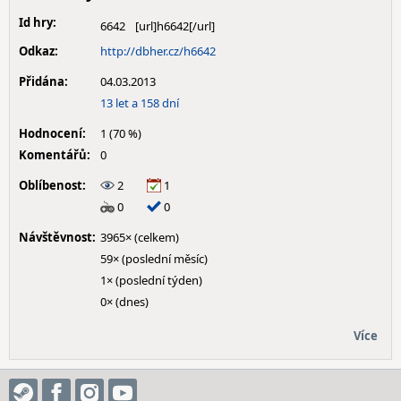
Id hry:
6642
Odkaz:
http://dbher.cz/h6642
Přidána:
04.03.2013
13 let a 158 dní
Hodnocení:
1 (70 %)
Komentářů:
0
Oblíbenost:
2
1
0
0
Návštěvnost:
3965× (celkem)
59× (poslední měsíc)
1× (poslední týden)
0× (dnes)
Více