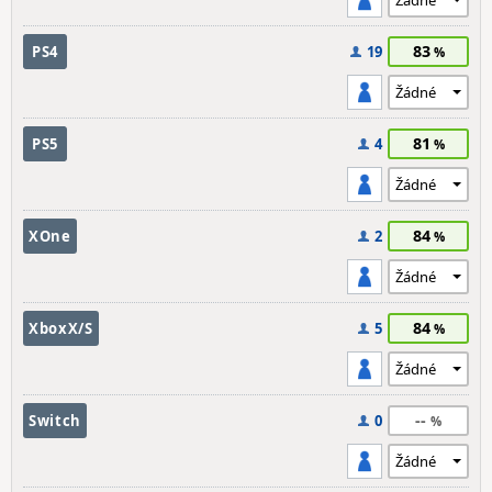
83
PS4
19
81
PS5
4
84
XOne
2
84
XboxX/S
5
--
Switch
0