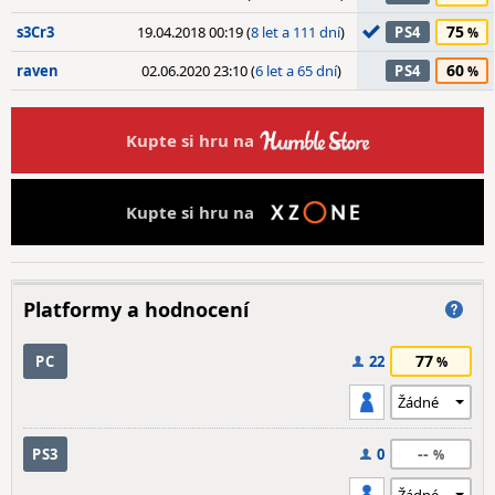
75
s3Cr3
19.04.2018 00:19 (
8 let a 111 dní
)
PS4
60
raven
02.06.2020 23:10 (
6 let a 65 dní
)
PS4
Kupte si hru na
Kupte si hru na
Platformy a hodnocení
77
PC
22
--
PS3
0