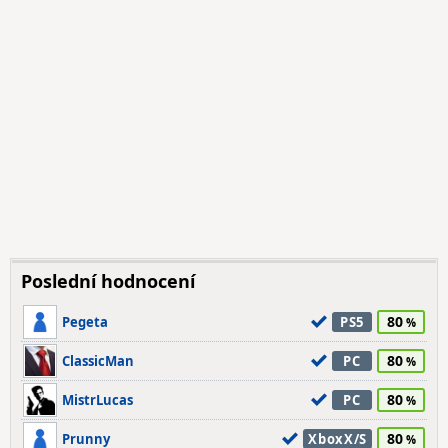
Poslední hodnocení
80
Pegeta
PS5
80
ClassicMan
PC
80
MistrLucas
PC
80
Prunny
XboxX/S