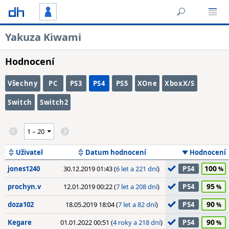
Yakuza Kiwami
Hodnocení
Všechny
PC
PS3
PS4
PS5
XOne
XboxX/S
Switch
Switch2
Uživatel
Datum hodnocení
Hodnocení
100
jones1240
30.12.2019 01:43 (
6 let a 221 dní
)
PS4
95
prochyn.v
12.01.2019 00:22 (
7 let a 208 dní
)
PS4
90
doza102
18.05.2019 18:04 (
7 let a 82 dní
)
PS4
90
Kegare
01.01.2022 00:51 (
4 roky a 218 dní
)
PS4