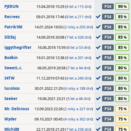
90
PJERUN
15.04.2018 15:29 (
8 let a 115 dní
)
PS4
85
Recrees
09.01.2018 17:46 (
8 let a 211 dní
)
PS4
85
Patrik160
14.01.2024 19:03 (
2 roky a 205 dní
)
PS4
85
SíDžej
14.09.2018 20:08 (
7 let a 328 dní
)
PS4
85
iggythegrifter
16.06.2018 15:59 (
8 let a 53 dní
)
PS4
85
Bodkin
19.01.2018 12:38 (
8 let a 201 dní
)
PS4
80
SweetL.c.
06.05.2019 20:58 (
7 let a 94 dní
)
PS4
80
S4TW
11.12.2019 07:43 (
6 let a 240 dní
)
PS4
80
lucoloss
30.01.2022 21:29 (
4 roky a 188 dní
)
PS4
80
Seeker
19.06.2021 23:21 (
5 let a 48 dní
)
PS4
75
Mr. Delicious
13.09.2023 22:28 (
2 roky a 327 dní
)
PS4
75
Wyder
09.10.2021 00:45 (
4 roky a 302 dní
)
PS4
75
Michi88
22.11.2018 21:29 (
7 let a 258 dní
)
PS4