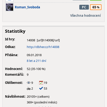
65
Roman_Svoboda
PC
Všechna hodnocení
Statistiky
Id hry:
14008
Odkaz:
http://dbher.cz/h14008
Přidána:
09.01.2018
8 let a 211 dní
Hodnocení:
52 (35-100 %)
Komentářů:
9
Oblíbenost:
9
19
2
53
Návštěvnost:
20105× (celkem)
369× (poslední měsíc)