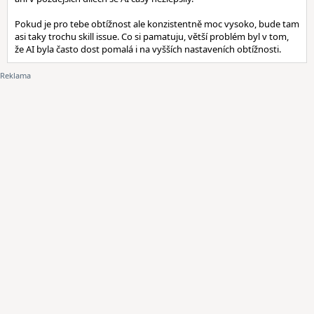
Pokud je pro tebe obtížnost ale konzistentně moc vysoko, bude tam
asi taky trochu skill issue. Co si pamatuju, větší problém byl v tom,
že AI byla často dost pomalá i na vyšších nastaveních obtížnosti.