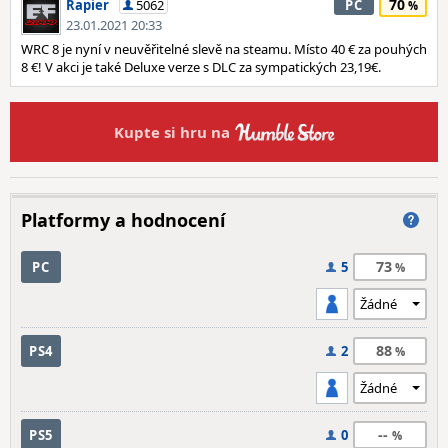
70
Rapier
5062
PC
23.01.2021 20:33
WRC 8 je nyní v neuvěřitelné slevě na steamu. Místo 40 € za pouhých
8 €! V akci je také Deluxe verze s DLC za sympatických 23,19€.
Kupte si hru na
Platformy a hodnocení
73
PC
5
88
PS4
2
--
PS5
0