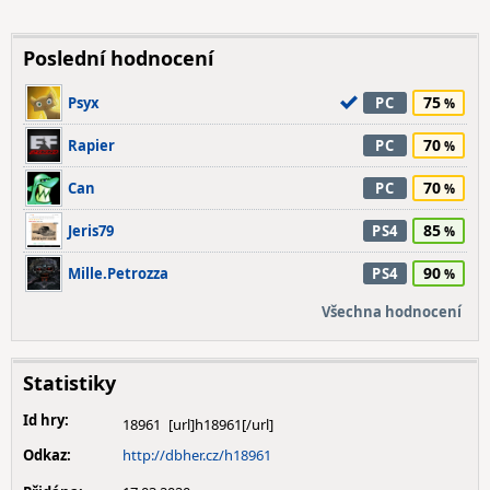
Poslední hodnocení
75
Psyx
PC
70
Rapier
PC
70
Can
PC
85
Jeris79
PS4
90
Mille.Petrozza
PS4
Všechna hodnocení
Statistiky
Id hry:
18961
Odkaz:
http://dbher.cz/h18961