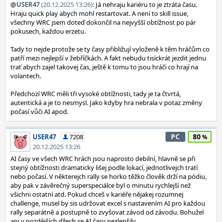
@
USER47
(20.12.2025 13:26)
: Já nehraju kariéru to je ztráta času.
Hraju quick play abych mohl restartovat. A není to skill issue,
všechny WRC jsem doteď dokončil na nejvyšší obtížnost po pár
pokusech, každou erzetu.
Tady to nejde protože se ty časy přibližují vyloženě k těm hráčům co
patří mezi nejlepší v žebříčkách. A fakt nebudu tisíckrát jezdit jednu
trať abych zajel takovej čas, ještě k tomu to jsou hráči co hrají na
volantech.
Předchozí WRC měli tři vysoké obtížnosti, tady je ta čtvrtá,
autentická a je to nesmysl. Jako kdyby hra nebrala v potaz změny
počasí vůči AI apod.
80
USER47
7208
PC
20.12.2025 13:26
AI časy ve všech WRC hrách jsou naprosto debilní, hlavně se při
stejný obtížnosti dramaticky lišej podle lokací, jednotlivejch tratí
nebo počasí. V některejch rally se horko těžko člověk drží na pódiu,
aby pak v závěrečný superspeciálce byl o minutu rychlejší než
všichni ostatní atd. Pokud chceš v kariéře nějakej rozumnej
challenge, musel by sis udržovat excel s nastavením AI pro každou
rally separátně a postupně to zvyšovat závod od závodu. Bohužel
ani v pozdějších dílech se AI časy nezlepšily.