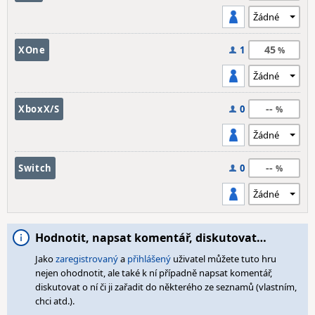
45
XOne
1
--
XboxX/S
0
--
Switch
0
Hodnotit, napsat komentář, diskutovat…
Jako
zaregistrovaný
a
přihlášený
uživatel můžete tuto hru
nejen ohodnotit, ale také k ní případně napsat komentář,
diskutovat o ní či ji zařadit do některého ze seznamů (vlastním,
chci atd.).