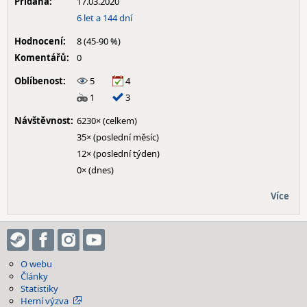
Přidána:
17.03.2020
6 let a 144 dní
Hodnocení:
8 (45-90 %)
Komentářů:
0
Oblíbenost:
5
4
1
3
Návštěvnost:
6230× (celkem)
35× (poslední měsíc)
12× (poslední týden)
0× (dnes)
Více
O webu
Články
Statistiky
Herní výzva