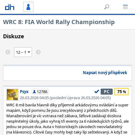
WRC 8: FIA World Rally Championship
Diskuze
Napsat nový příspěvek
75
Psyx
12786
PC
26.03.2026 04:05 (poslední úprava 26.03.2026 04:05)
WRC 8 mě bavila hlavně díky příjemně arkádovýmu ovládání a super
mapám, když pominu že jsou zrecyklovaný z předchozích dílů.
Manažerování je víc votrava než zábava, šéfové zadávají doslova
nesplnitelný úkoly, jako vyhraj tři eventy za 6 následujících týdnů, ale
jedou se pouze dva. Auta v historickejch závodech neovladatelný
(na klávesnici). Cílové časy mohly bejt taky líp seštelovaný. A když se