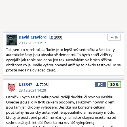
--
David_Cravford
2000
20.12.2025 13:17
Tak jsem to rozehrál a ačkoliv je to lepší než sedmička a šestka, ty
autentické časy jsou absolutně dementní. To bych chtěl vidět ty
vývojáře jak tohle projedou jen tak. Nenávidím ve hrách těžkou
obtížnost co je uměle vyšroubovaná aniž by to někdo testoval. To se
prostě nedá na ovladači zajet.
80
USER47
7208
PC
23.12.2021 14:28
Osmičku bych asi už nekupoval, raději devítku či rovnou desítku.
Obecně jsou si díly 8-10 celkem podobný, s každým novým dílem
jsou tam jen drobný vylepšení. Desítka má konečně celkem
použitelný historický auta, včetně speciálního anniversary módu,
kterej tě postupně protáhne různejma historickejma erzetama od
sedmdesátejch let dál. Desítka má rovněž vylepšenej