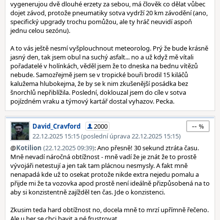
vygenerujou dvě dlouhé erzety za sebou, má člověk co dělat vůbec
dojet závod, protože pneumatiky sotva vydrží 20 km závodění (ano,
specifický upgrady trochu pomůžou, ale ty hráč neuvidí aspoň
jednu celou sezónu).
A to vás ještě nesmí vyšplouchnout meteorolog. Prý že bude krásně
jasný den, tak jsem obul na suchý asfalt... no a už když mě vítali
pořadatelé v holínkách, věděl jsem že to dneska na bednu vítězů
nebude. Samozřejmě jsem se v tropické bouři brodil 15 kiláčů
kalužema hlubokejma, že by se k nim zkušenější posádka bez
šnorchlů nepřiblížila. Poslední, doklouzal jsem do cíle v sotva
pojízdném vraku a týmový kartář dostal vyhazov. Pecka.
--
David_Cravford
2000
22.12.2025 15:15 (poslední úprava 22.12.2025 15:15)
@
Kotilion
(22.12.2025 09:39)
: Ano přesně! 30 sekund ztráta času.
Mně nevadí náročná obtížnost - mně vadí že je znát že to prostě
vývojáři netestují a jen tak tam plácnou nesmysly. A fakt mně
nenapadá kde už to osekat protože nikde extra nejedu pomalu a
přijde mi že ta vozovka apod prostě není ideálně přizpůsobená na to
aby si konzistentně zajížděl ten čas. Jde o konzistenci.
Zkusim teda hard obtížnost no, docela mně to mrzí upřímně řečeno.
Ale u her se chci bavit a né frustrovat.