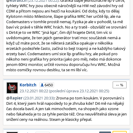
@
Korbitch
(23.12.2021 00:22)
: Grafika šlape jednoznačně líp v Dirt4,
tyhlety WRC hry jsou obecně náročnější na HW než závodní hry od
CDM a přitom nejsou ani hezčí na koukání. Od doby, kdy to dělaj
Kylotonn místo Milestone, šlape grafika WRC her určitě líp, ale na
Codemasters v tomhle prostě nemaj. Fyzika je ale v pohodě, ta mě
baví víc právě v těhle WRC hrách. No a ty tratě - obzvlášť ve srovnání
s Dirt4 je to ve WRC "jiná liga", čim dýl hrajete Dirt4, tim víc si
uvědomujete, že ten jejich generátor tratí moc součástek nemá a
když už máte pocit, že se některá zatáčka opakuje v několika
erzetách podezřele často, začíná to bejt trapný a ne každýho takový
erzety baví. Codemasters umí sice líp grafiku hry, ale pokud pro
někoho neni grafika hry priorita (jako pro mě), nebo má dokonce
jenom 60Hz monitor, určitě rovnou doporučuju hru WRC. Možná
místo osmičky rovnou desítku, ta se mi líbí víc.
--
Korbitch
6450
23.12.2021 00:22 (poslední úprava 23.12.2021 00:25)
@
Rapier
(23.01.2021 20:33)
: Zrovna po tom koukám. V porovnání s
Dirt 4, který jsem hrál naposledy to je zhruba kde? D4 mě na nějaký
čas docela bavil. A jen tak mimochodem, na shopech jako xzone
nebo fakaheda je to za tyhle peníze též. Ona neuvěřitelná sleva je jen
snížení ceny na reálnou. Steam je klasicky přepal.