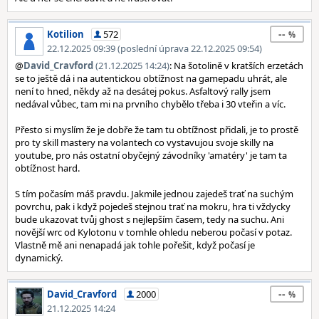
--
Kotilion
572
22.12.2025 09:39 (poslední úprava 22.12.2025 09:54)
@
David_Cravford
(21.12.2025 14:24)
: Na šotolině v kratších erzetách
se to ještě dá i na autentickou obtížnost na gamepadu uhrát, ale
není to hned, někdy až na desátej pokus. Asfaltový rally jsem
nedával vůbec, tam mi na prvního chybělo třeba i 30 vteřin a víc.
Přesto si myslím že je dobře že tam tu obtížnost přidali, je to prostě
pro ty skill mastery na volantech co vystavujou svoje skilly na
youtube, pro nás ostatní obyčejný závodníky 'amatéry' je tam ta
obtížnost hard.
S tím počasím máš pravdu. Jakmile jednou zajedeš trať na suchým
povrchu, pak i když pojedeš stejnou trať na mokru, hra ti vždycky
bude ukazovat tvůj ghost s nejlepším časem, tedy na suchu. Ani
novější wrc od Kylotonu v tomhle ohledu neberou počasí v potaz.
Vlastně mě ani nenapadá jak tohle pořešit, když počasí je
dynamický.
--
David_Cravford
2000
21.12.2025 14:24