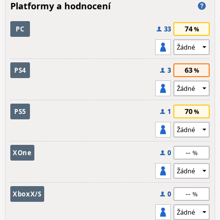
Platformy a hodnocení
74
PC
33
63
PS4
3
70
PS5
1
--
XOne
0
--
XboxX/S
0