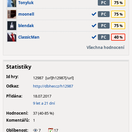
75
Tonyluk
PC
75
moonell
PC
75
blendak
PC
40
ClassicMan
PC
Všechna hodnocení
Statistiky
Id hry:
12987
Odkaz:
http://dbher.cz/h12987
Přidána:
18.07.2017
9 let a 21 dní
Hodnocení:
37 (40-85 %)
Komentářů:
1
Oblíbenost:
7
17