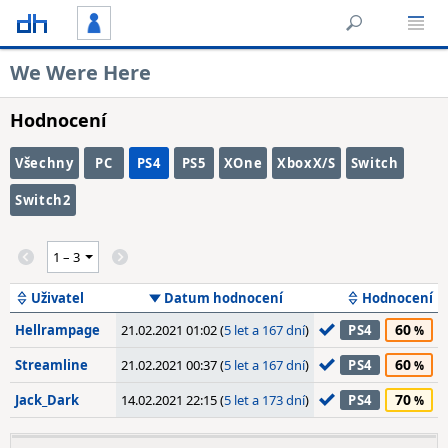
We Were Here
Hodnocení
Všechny
PC
PS4
PS5
XOne
XboxX/S
Switch
Switch2
Uživatel
Datum hodnocení
Hodnocení
60
Hellrampage
21.02.2021 01:02 (
5 let a 167 dní
)
PS4
60
Streamline
21.02.2021 00:37 (
5 let a 167 dní
)
PS4
70
Jack_Dark
14.02.2021 22:15 (
5 let a 173 dní
)
PS4