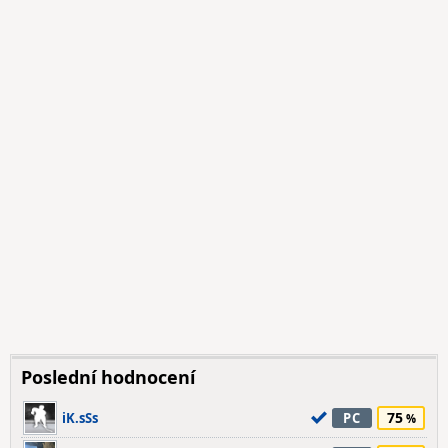
Poslední hodnocení
75
iK.sSs
PC