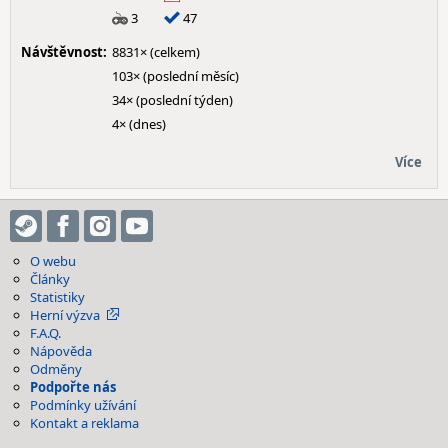
3
47
Návštěvnost:
8831× (celkem)
103× (poslední měsíc)
34× (poslední týden)
4× (dnes)
Více
O webu
Články
Statistiky
Herní výzva
F.A.Q.
Nápověda
Odměny
Podpořte nás
Podmínky užívání
Kontakt a reklama