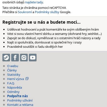
osobních údajů
najdete tady
.
Tato stránka je chráněna pomocí reCAPTCHA
Přečtěte si
Soukromí
a
Podmínky služby
Google.
Registrujte se u nás a budete moci…
Udělovat hodnocení a psát komentáře ke svým oblíbeným hrám
Vést si svou vlastní herní sbírku a seznamy (dohrané hry, wishlist…)
Zapojit se do diskuzí, vyměňovat si s ostatními hráči názory a rady
Najít si spoluhráče, domlouvat si společné hry i srazy
Pravidelně soutěžit o řadu skvělých her
O webu
Články
Statistiky
Herní výzva
F.A.Q.
Nápověda
Odměny
Podpořte nás
Podmínky užívání
Kontakt a reklama