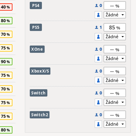
--
0
PS4
40
80
85
1
PS5
70
75
--
0
XOne
90
--
0
XboxX/S
75
70
--
0
Switch
75
--
0
Switch2
75
80