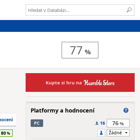
77
Kupte si hru na
Platformy a hodnocení
ocení
76
16
PC
80