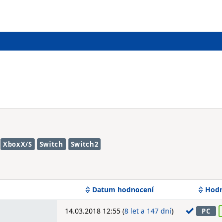
XboxX/S
Switch
Switch2
Datum hodnocení
Hodn
14.03.2018 12:55 (
8 let a 147 dní
)
PC