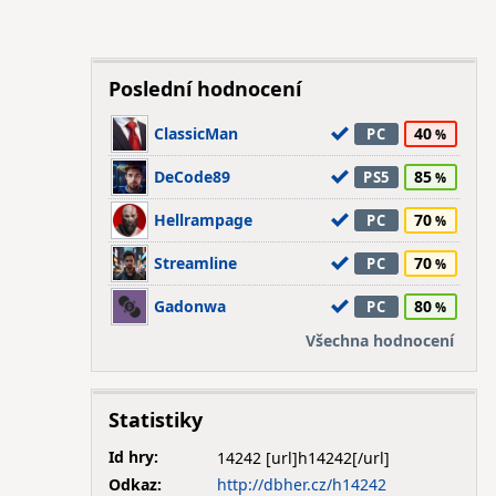
Poslední hodnocení
ClassicMan
40
PC
DeCode89
85
PS5
Hellrampage
70
PC
Streamline
70
PC
Gadonwa
80
PC
Všechna hodnocení
Statistiky
Id hry:
14242
Odkaz:
http://dbher.cz/h14242