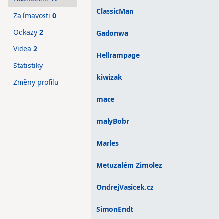
ClassicMan
Zajímavosti
0
Odkazy
2
Gadonwa
Videa
2
Hellrampage
Statistiky
kiwizak
Změny profilu
mace
malyBobr
Marles
Metuzalém Zimolez
OndrejVasicek.cz
SimonEndt