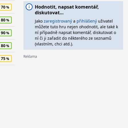
Hodnotit, napsat komentář,
70
diskutovat…
80
Jako
zaregistrovaný
a
přihlášený
uživatel
můžete tuto hru nejen ohodnotit, ale také k
ní případně napsat komentář, diskutovat o
90
ní či ji zařadit do některého ze seznamů
(vlastním, chci atd.).
80
75