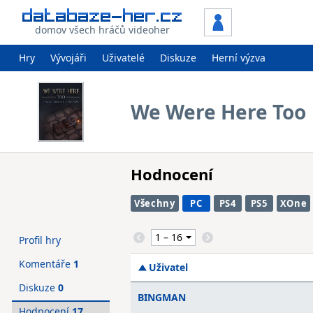
domov všech hráčů videoher
Hry
Vývojáři
Uživatelé
Diskuze
Herní výzva
We Were Here Too
Hodnocení
Všechny
PC
PS4
PS5
XOne
Profil hry
Komentáře
1
Uživatel
Diskuze
0
BINGMAN
Hodnocení
17