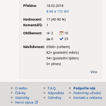
Přidána:
18.02.2018
8 let a 172 dní
Hodnocení:
17 (40-90 %)
Komentářů:
1
Oblíbenost:
2
10
0
23
Návštěvnost:
6566× (celkem)
82× (poslední měsíc)
54× (poslední týden)
0× (dnes)
Více
O webu
F.A.Q.
Podpořte nás
Články
Nápověda
Podmínky užívání
Statistiky
Odměny
Kontakt a reklama
Herní výzva