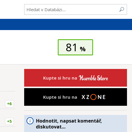
81
Kupte si hru na
Kupte si hru na
+6
Hodnotit, napsat komentář,
+5
diskutovat…