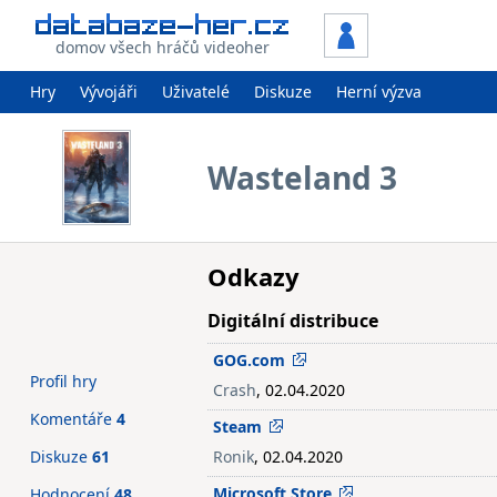
domov všech hráčů videoher
Hry
Vývojáři
Uživatelé
Diskuze
Herní výzva
Wasteland 3
Odkazy
Digitální distribuce
GOG.com
Profil hry
Crash
, 02.04.2020
Komentáře
4
Steam
Diskuze
61
Ronik
, 02.04.2020
Microsoft Store
Hodnocení
48