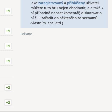
Jako
zaregistrovaný
a
přihlášený
uživatel
můžete tuto hru nejen ohodnotit, ale také k
+1
ní případně napsat komentář, diskutovat o
ní či ji zařadit do některého ze seznamů
(vlastním, chci atd.).
+1
+1
+1
+2
+2