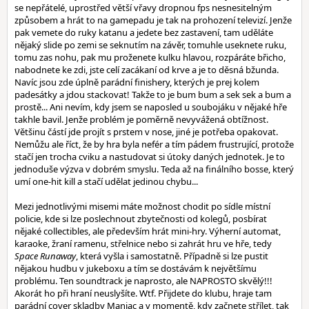
se nepřátelé, uprostřed větší vřavy dropnou fps nesnesitelným
způsobem a hrát to na gamepadu je tak na prohození televizí. Jenže
pak vemete do ruky katanu a jedete bez zastavení, tam uděláte
nějaký slide po zemi se seknutím na závěr, tomuhle useknete ruku,
tomu zas nohu, pak mu proženete kulku hlavou, rozpáráte břicho,
nabodnete ke zdi, jste celí zacákaní od krve a je to děsná bžunda.
Navíc jsou zde úplně parádní finishery, kterých je prej kolem
padesátky a jdou stackovat! Takže to je bum bum a sek sek a bum a
prostě... Ani nevím, kdy jsem se naposled u soubojáku v nějaké hře
takhle bavil. Jenže problém je poměrně nevyvážená obtížnost.
Většinu částí jde projít s prstem v nose, jiné je potřeba opakovat.
Nemůžu ale říct, že by hra byla nefér a tím pádem frustrující, protože
stačí jen trocha cviku a nastudovat si útoky daných jednotek. Je to
jednoduše výzva v dobrém smyslu. Teda až na finálního bosse, který
umí one-hit kill a stačí udělat jedinou chybu...
Mezi jednotlivými misemi máte možnost chodit po sídle místní
policie, kde si lze poslechnout zbytečnosti od kolegů, posbírat
nějaké collectibles, ale především hrát mini-hry. Výherní automat,
karaoke, žraní ramenu, střelnice nebo si zahrát hru ve hře, tedy
Space Runaway
, která vyšla i samostatně. Případně si lze pustit
nějakou hudbu v jukeboxu a tím se dostávám k největšímu
problému. Ten soundtrack je naprosto, ale NAPROSTO skvělý!!!
Akorát ho při hraní neuslyšíte. Wtf. Přijdete do klubu, hraje tam
parádní cover skladby Maniac a v momentě, kdy začnete střílet, tak