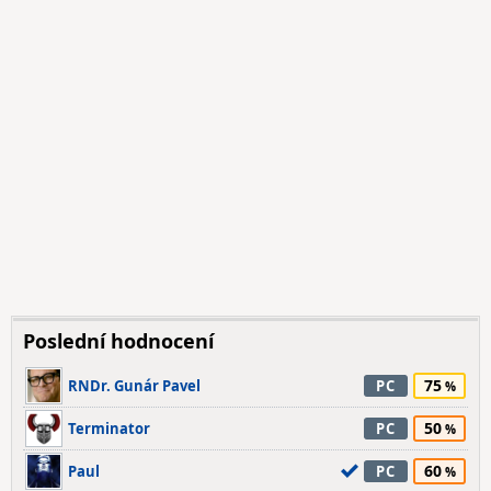
Poslední hodnocení
75
RNDr. Gunár Pavel
PC
50
Terminator
PC
60
Paul
PC