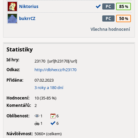
85
Niktorius
PC
50
bukrrCZ
PC
Všechna hodnocení
Statistiky
Id hry:
23170
Odkaz:
http://dbher.cz/h23170
Přidána:
07.02.2023
3 roky a 180 dní
Hodnocení:
10 (35-85 %)
Komentářů:
2
Oblíbenost:
1
6
1
6
Návštěvnost:
5060× (celkem)