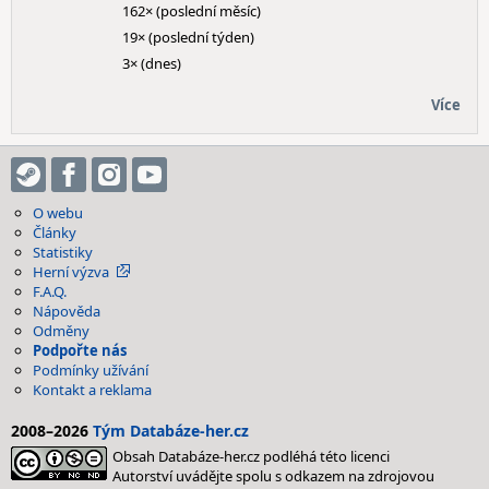
162× (poslední měsíc)
19× (poslední týden)
3× (dnes)
Více
O webu
Články
Statistiky
Herní výzva
F.A.Q.
Nápověda
Odměny
Podpořte nás
Podmínky užívání
Kontakt a reklama
2008–2026
Tým Databáze-her.cz
Obsah Databáze-her.cz podléhá této licenci
Autorství uvádějte spolu s odkazem na zdrojovou