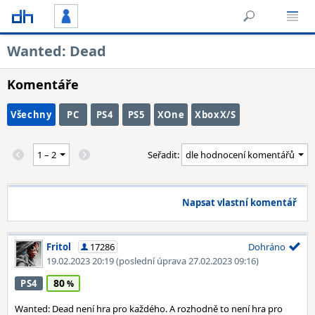
Wanted: Dead
Komentáře
Všechny
PC
PS4
PS5
XOne
XboxX/S
Seřadit:
Napsat vlastní komentář
Fritol
17286
Dohráno
19.02.2023 20:19
(poslední úprava 27.02.2023 09:16)
80
PS4
Wanted: Dead není hra pro každého. A rozhodně to není hra pro