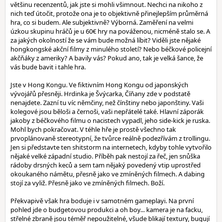
většinu recenzentů, jak jste si mohli všimnout. Nechci na nikoho z
nich teď útočit, protože ona je to objektivně přinejlepším průměrná
hra, co si budem. Ale subjektivně? Výborná. Zaměření na velmi
úzkou skupinu hráčů je u 60€ hry na pováženou, nicméně stalo se. A
za jakých okolností že se vám bude možná líbit? Viděli jste nějaké
hongkongské akční filmy z minulého století? Nebo béčkové policejní
akčňáky z ameriky? A bavily vás? Pokud ano, tak je velká šance, že
vás bude bavit i tahle hra.
Jste v Hong Kongu. Ve fiktivním Hong Kongu od japonských
vývojářů přesněji. Hrdinka je Švýcarka, Číňany zde v podstatě
nenajdete. Zazní tu víc němčiny, než čínštiny nebo japonštiny. Vaši
kolegové jsou běloši a černoši, vaši nepřátelé také. Hlavní záporák
jakoby z béčkového filmu o nacistech vypadl, jeho side-kick je ruska.
Mohl bych pokračovat. V téhle hře je prostě všechno tak
prvoplánovaně stereotypní, že tvůrce reálně podezřívám z trollingu.
Jen si představte ten shitstorm na internetech, kdyby tohle vytvořilo
nějaké velké západní studio. Příběh pak nestojí za řeč, jen snůška
rádoby drsných keců a sem tam nějaký povedený vtip uprostřed
okoukaného námětu, přesně jako ve zmíněných filmech. A dabing
stojí za vyliž. Přesně jako ve zmíněných filmech. Boží.
Překvapivě však hra boduje i v samotném gameplayi. Na první
pohled jde o budgetovou produkci a oh boy... kamera je na facku,
střelné zbraně jsou téměř nepoužitelné, všude blikají textury, bugují