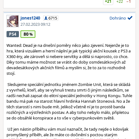
+21
+22
−1
jones1240
6715
Dohráno
27.02.2023 09:12
80
PS4
Wanted: Dead je na dnešní poměry něco jako zjevení. Nejenže je to
hra, která vizuálem a herní náplní je jak typický akční kousek z PS3 a
X360 éry, ale zároveň si nebere servítky a dělá si naprosto, co chce.
Díky tomu máme možnost se vrátit do doby osmdesátkových až
devadesátkových akčních filmů a myslím si, že to za to rozhodně
stojí.
Sledujeme speciální jednotku jménem Zombie Unit, která se skládá
z vyvrhelů, kteří, aby se vyhnuli trestu smrti či jiným následkům, se
radši nechali zapsat do elitní speciální jednotky v Hong Kongu. Tuhle
bandu má pak na starost hlavní hrdinka Hannah Stoneová. No a že
těch starostí s nimi bude mít. Jelikož včetně ní je to prostě banda
rozličných a výstředních postav. A aby toho nebylo málo, připletou
se do obsáhlé konspirace a to vše v cyberpunkovém světě.
Už jen nástin příběhu vám musí naznačit, že tady nejde o kdovíjak
promyšlený příběh, ale že máte co dočinění s poctou starým