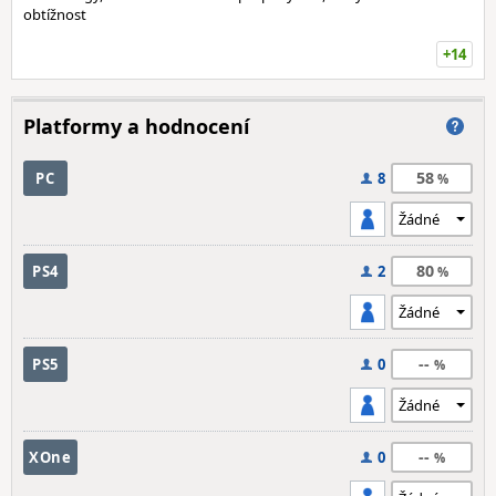
obtížnost
+14
Platformy a hodnocení
58
PC
8
80
PS4
2
--
PS5
0
--
XOne
0