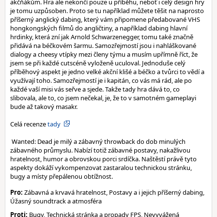
akčňákům. Hra ale nekončí pouze u příběhu, neboť i celý design hry
je tomu uzpůsoben. Proto se tu například můžete těšit na naprosto
příšerný anglický dabing, který vám připomene předabované VHS
hongkongských filmů do angličtiny, a například dabing hlavní
hrdinky, která zní jak Arnold Schwarzenegger, tomu také značně
přidává na béčkovém šarmu. Samozřejmostí jsou i nahláškované
dialogy a cheesy vtípky mezi členy týmu a musím upřímně říct, že
jsem se při každé cutscéně vyloženě uculoval. Jednoduše celý
příběhový aspekt je jedno velké akční klišé a béčko a tvůrci to vědí a
využívají toho. Samozřejmostí je i kapitán, co vás má rád, ale po
každé vaší misi vás seřve a sjede. Takže tady hra dává to, co
slibovala, ale to, co jsem nečekal, je, že to v samotném gameplayi
bude až takový masakr.
Celá recenze
tady
Wanted: Dead je milý a zábavný throwback do dob minulých
zábavného průmyslu. Nabízí totiž zábavné postavy, nakažlivou
hratelnost, humor a obrovskou porci srdíčka. Naštěstí právě tyto
aspekty dokáží vykompenzovat zastaralou technickou stránku,
bugy a místy přepálenou obtížnost.
Pro:
Zábavná a krvavá hratelnost, Postavy a i jejich příšerný dabing,
Úžasný soundtrack a atmosféra
Proti:
Bugy, Technická stránka a propady FPS, Nevyvážená