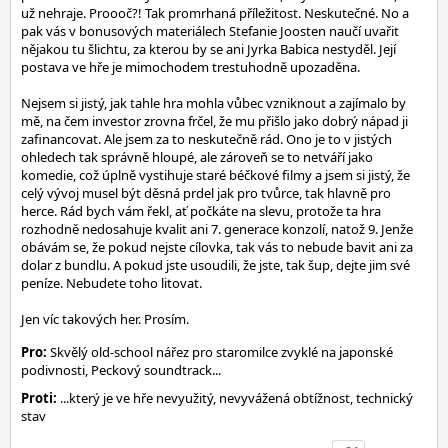
už nehraje. Proooč?! Tak promrhaná příležitost. Neskutečné. No a
pak vás v bonusových materiálech Stefanie Joosten naučí uvařit
nějakou tu šlichtu, za kterou by se ani Jyrka Babica nestyděl. Její
postava ve hře je mimochodem trestuhodně upozaděna.
Nejsem si jistý, jak tahle hra mohla vůbec vzniknout a zajímalo by
mě, na čem investor zrovna frčel, že mu přišlo jako dobrý nápad ji
zafinancovat. Ale jsem za to neskutečně rád. Ono je to v jistých
ohledech tak správně hloupé, ale zároveň se to netváří jako
komedie, což úplně vystihuje staré béčkové filmy a jsem si jistý, že
celý vývoj musel být děsná prdel jak pro tvůrce, tak hlavně pro
herce. Rád bych vám řekl, ať počkáte na slevu, protože ta hra
rozhodně nedosahuje kvalit ani 7. generace konzolí, natož 9. Jenže
obávám se, že pokud nejste cílovka, tak vás to nebude bavit ani za
dolar z bundlu. A pokud jste usoudili, že jste, tak šup, dejte jim své
peníze. Nebudete toho litovat.
Jen víc takových her. Prosím.
Pro:
Skvělý old-school nářez pro staromilce zvyklé na japonské
podivnosti, Peckový soundtrack...
Proti:
...který je ve hře nevyužitý, nevyvážená obtížnost, technický
stav