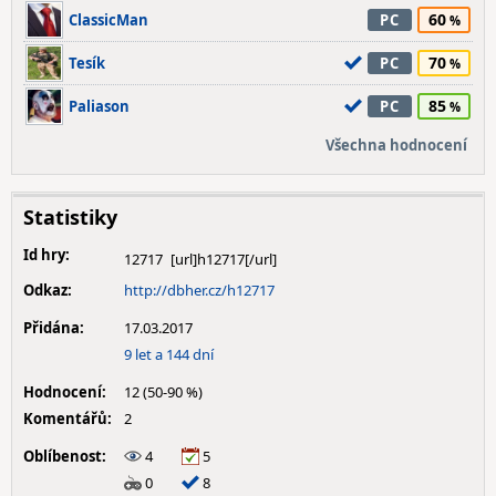
60
ClassicMan
PC
70
Tesík
PC
85
Paliason
PC
Všechna hodnocení
Statistiky
Id hry:
12717
Odkaz:
http://dbher.cz/h12717
Přidána:
17.03.2017
9 let a 144 dní
Hodnocení:
12 (50-90 %)
Komentářů:
2
Oblíbenost:
4
5
0
8