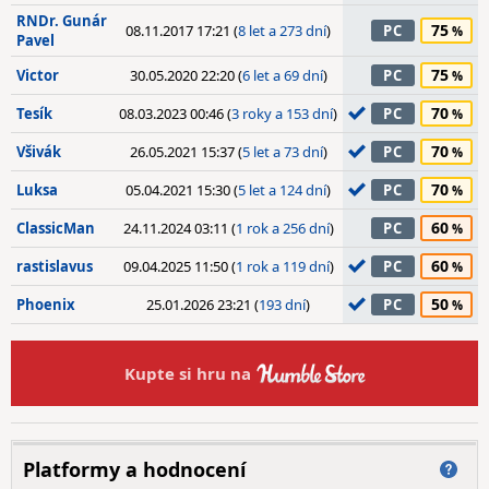
RNDr. Gunár
75
08.11.2017 17:21 (
8 let a 273 dní
)
PC
Pavel
75
Victor
30.05.2020 22:20 (
6 let a 69 dní
)
PC
70
Tesík
08.03.2023 00:46 (
3 roky a 153 dní
)
PC
70
Všivák
26.05.2021 15:37 (
5 let a 73 dní
)
PC
70
Luksa
05.04.2021 15:30 (
5 let a 124 dní
)
PC
60
ClassicMan
24.11.2024 03:11 (
1 rok a 256 dní
)
PC
60
rastislavus
09.04.2025 11:50 (
1 rok a 119 dní
)
PC
50
Phoenix
25.01.2026 23:21 (
193 dní
)
PC
Kupte si hru na
Platformy a hodnocení