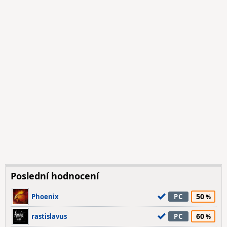
Poslední hodnocení
50
Phoenix
PC
60
rastislavus
PC