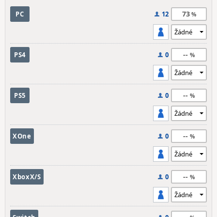
73
PC
12
--
PS4
0
--
PS5
0
--
XOne
0
--
XboxX/S
0