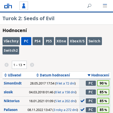
Turok 2: Seeds of Evil
Hodnocení
Všechny
PC
PS4
PS5
XOne
XboxX/S
Switch
Switch2
Uživatel
Datum hodnocení
Hodnocení
90
SimonEndt
28.05.2017 17:54 (
9 let a 72 dní
)
PC
85
slosik
04.03.2018 01:46 (
8 let a 158 dní
)
PC
85
Niktorius
18.01.2021 01:09 (
5 let a 202 dní
)
PC
85
Paliason
08.11.2022 13:47 (
3 roky a 272 dní
)
PC