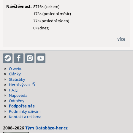
Návštěvnost:
8716× (celkem)
173× (poslední měsíc)
77× (poslední týden)
0× (dnes)
Více
O webu
Články
Statistiky
Herní výzva
F.A.Q.
Nápověda
Odměny
Podpořte nás
Podmínky užívání
Kontakt a reklama
2008–2026
Tým Databáze-her.cz