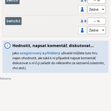
--
Switch
0
--
Switch2
0
Hodnotit, napsat komentář, diskutovat…
Jako
zaregistrovaný
a
přihlášený
uživatel můžete tuto hru
nejen ohodnotit, ale také k ní případně napsat komentář,
diskutovat o ní či ji zařadit do některého ze seznamů (vlastním,
chci atd.).