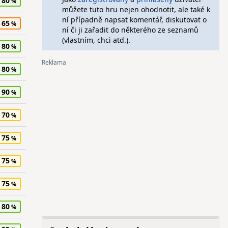
80
můžete tuto hru nejen ohodnotit, ale také k
ní případně napsat komentář, diskutovat o
65
ní či ji zařadit do některého ze seznamů
(vlastním, chci atd.).
80
80
90
70
75
75
75
80