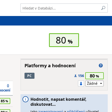
80
Platformy a hodnocení
80
156
PC
ocení
Hodnotit, napsat komentář,
85
diskutovat…
Jako
zaregistrovaný
a
přihlášený
uživatel