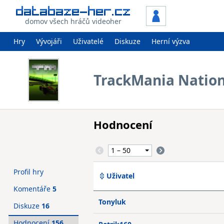
domov všech hráčů videoher
Hry
Vývojáři
Uživatelé
Diskuze
Herní výzva
TrackMania Natio
Hodnocení
Profil hry
Uživatel
Komentáře
5
Tonyluk
Diskuze
16
Hodnocení
156