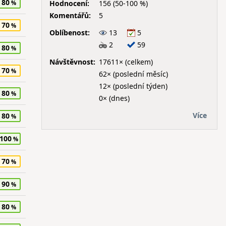
80
Hodnocení:
156 (50-100 %)
Komentářů:
5
70
Oblíbenost:
13
5
2
59
80
Návštěvnost:
17611× (celkem)
70
62× (poslední měsíc)
12× (poslední týden)
80
0× (dnes)
Více
80
100
70
90
80