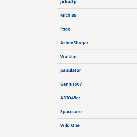
Jirka.Sp
Michi88
Psax
AshenShugar
Wolklor
pabulator
Genius667
ADIO45cz
Spacecore
Wild One