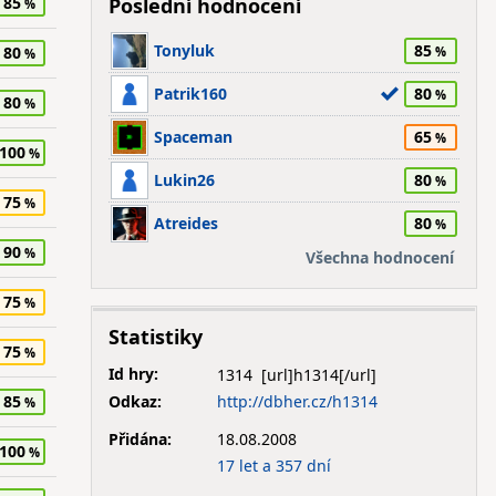
85
Poslední hodnocení
Tonyluk
85
80
Patrik160
80
80
Spaceman
65
100
Lukin26
80
75
Atreides
80
90
Všechna hodnocení
75
Statistiky
75
Id hry:
1314
Odkaz:
http://dbher.cz/h1314
85
Přidána:
18.08.2008
100
17 let a 357 dní