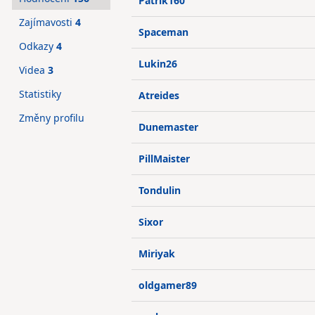
Patrik160
Zajímavosti
4
Spaceman
Odkazy
4
Lukin26
Videa
3
Statistiky
Atreides
Změny profilu
Dunemaster
PillMaister
Tondulin
Sixor
Miriyak
oldgamer89