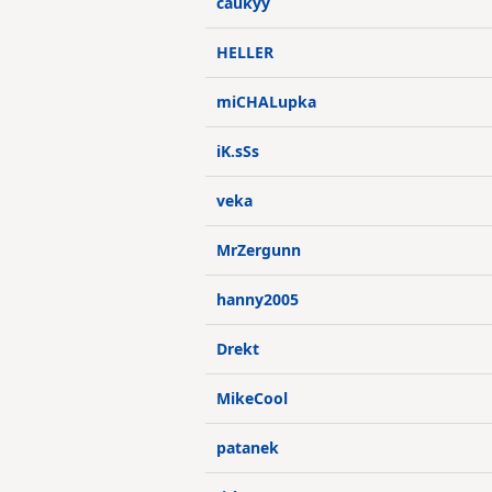
caukyy
HELLER
miCHALupka
iK.sSs
veka
MrZergunn
hanny2005
Drekt
MikeCool
patanek