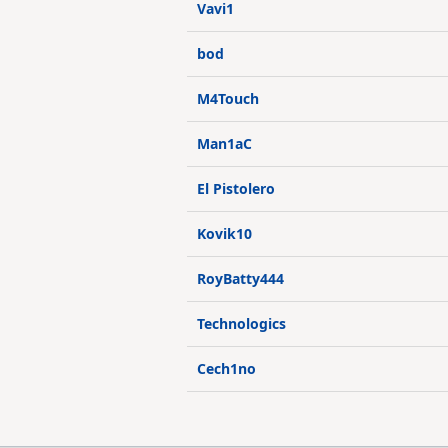
Vavi1
bod
M4Touch
Man1aC
El Pistolero
Kovik10
RoyBatty444
Technologics
Cech1no