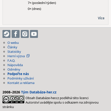
7× (poslední týden)
0× (dnes)
Více
O webu
Články
Statistiky
Herní výzva
F.A.Q.
Nápověda
Odměny
Podpořte nás
Podmínky užívání
Kontakt a reklama
2008–2026
Tým Databáze-her.cz
Obsah Databáze-her.cz podléhá této licenci
Autorství uvádějte spolu s odkazem na zdrojovou
stránku