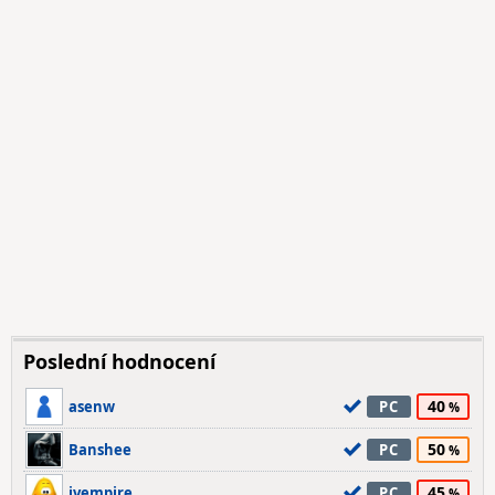
Poslední hodnocení
40
asenw
PC
50
Banshee
PC
45
jvempire
PC