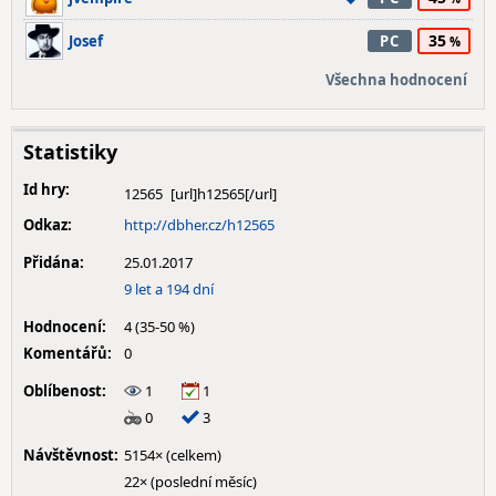
35
Josef
PC
Všechna hodnocení
Statistiky
Id hry:
12565
Odkaz:
http://dbher.cz/h12565
Přidána:
25.01.2017
9 let a 194 dní
Hodnocení:
4 (35-50 %)
Komentářů:
0
Oblíbenost:
1
1
0
3
Návštěvnost:
5154× (celkem)
22× (poslední měsíc)