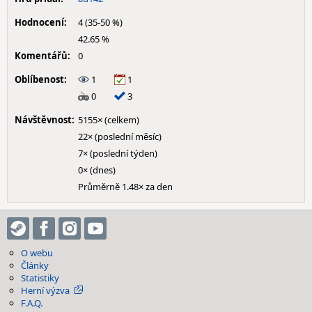
Hodnocení:
4 (35-50 %)
42.65 %
Komentářů:
0
Oblíbenost:
1
1
0
3
Návštěvnost:
5155× (celkem)
22× (poslední měsíc)
7× (poslední týden)
0× (dnes)
Průměrně 1.48× za den
O webu
Články
Statistiky
Herní výzva
F.A.Q.