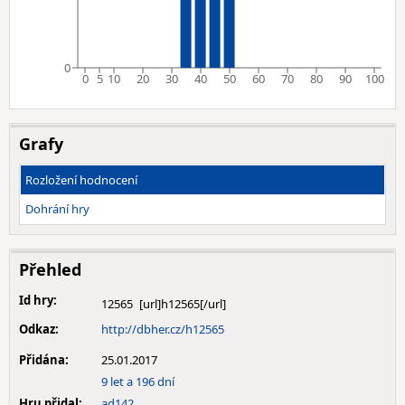
0
0
5
10
20
30
40
50
60
70
80
90
100
Grafy
Rozložení hodnocení
Dohrání hry
Přehled
Id hry:
12565
Odkaz:
http://dbher.cz/h12565
Přidána:
25.01.2017
9 let a 196 dní
Hru přidal:
ad142