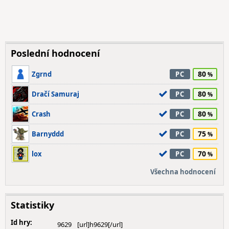
Poslední hodnocení
80
Zgrnd
PC
80
Dračí Samuraj
PC
80
Crash
PC
75
Barnyddd
PC
70
lox
PC
Všechna hodnocení
Statistiky
Id hry:
9629