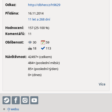
Odkaz:
http://dbher.cz/h9629
Přidána:
16.11.2014
11 let a 268 dní
Hodnocení:
157 (25-100 %)
Komentářů:
11
Oblíbenost:
30
59
18
113
Návštěvnost:
42497× (celkem)
484× (poslední měsíc)
85× (poslední týden)
0× (dnes)
Více
O webu