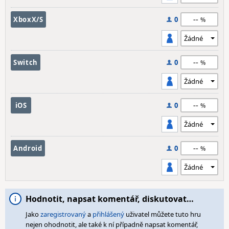
--
XboxX/S
0
--
Switch
0
--
iOS
0
--
Android
0
Hodnotit, napsat komentář, diskutovat…
Jako
zaregistrovaný
a
přihlášený
uživatel můžete tuto hru
nejen ohodnotit, ale také k ní případně napsat komentář,