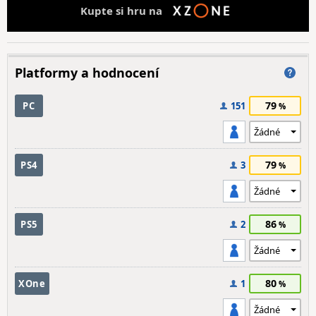
Kupte si hru na
Platformy a hodnocení
79
PC
151
79
PS4
3
86
PS5
2
80
XOne
1