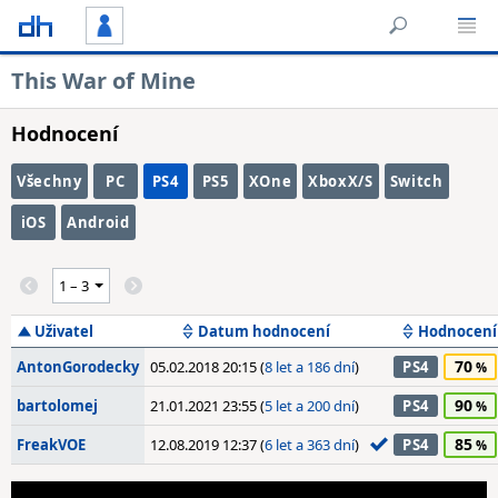
This War of Mine
Hodnocení
Všechny
PC
PS4
PS5
XOne
XboxX/S
Switch
iOS
Android
Uživatel
Datum hodnocení
Hodnocení
70
AntonGorodecky
05.02.2018 20:15 (
8 let a 186 dní
)
PS4
90
bartolomej
21.01.2021 23:55 (
5 let a 200 dní
)
PS4
85
FreakVOE
12.08.2019 12:37 (
6 let a 363 dní
)
PS4