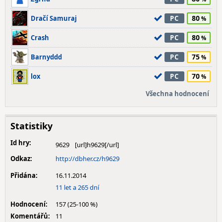
80
Dračí Samuraj
PC
80
Crash
PC
75
Barnyddd
PC
70
lox
PC
Všechna hodnocení
Statistiky
Id hry:
9629
Odkaz:
http://dbher.cz/h9629
Přidána:
16.11.2014
11 let a 265 dní
Hodnocení:
157 (25-100 %)
Komentářů:
11