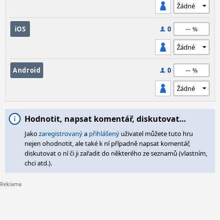
--
iOS
0
--
Android
0
Hodnotit, napsat komentář, diskutovat…
Jako
zaregistrovaný
a
přihlášený
uživatel můžete tuto hru
nejen ohodnotit, ale také k ní případně napsat komentář,
diskutovat o ní či ji zařadit do některého ze seznamů (vlastním,
chci atd.).