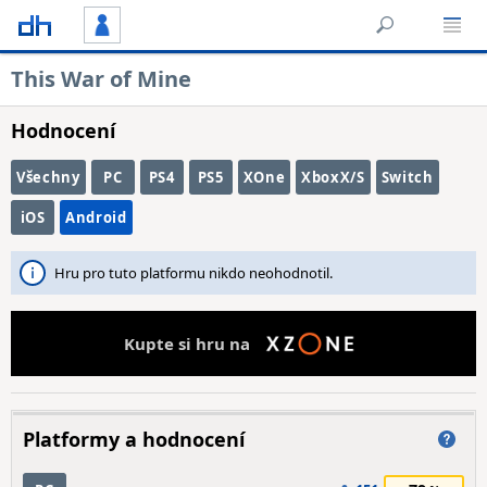
This War of Mine
Hodnocení
Všechny
PC
PS4
PS5
XOne
XboxX/S
Switch
iOS
Android
Hru pro tuto platformu nikdo neohodnotil.
Kupte si hru na
Platformy a hodnocení