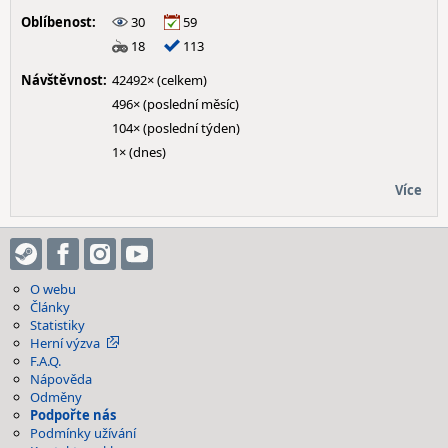
Oblíbenost:
30
59
18
113
Návštěvnost:
42492× (celkem)
496× (poslední měsíc)
104× (poslední týden)
1× (dnes)
Více
O webu
Články
Statistiky
Herní výzva
F.A.Q.
Nápověda
Odměny
Podpořte nás
Podmínky užívání