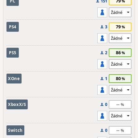
79
PC
151
79
PS4
3
86
PS5
2
80
XOne
1
--
XboxX/S
0
--
Switch
0