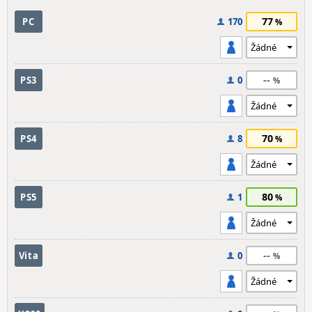
77
PC
170
--
PS3
0
70
PS4
8
80
PS5
1
--
Vita
0