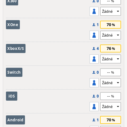
--
X360
0
70
XOne
1
76
XboxX/S
4
--
Switch
0
--
iOS
0
70
Android
1