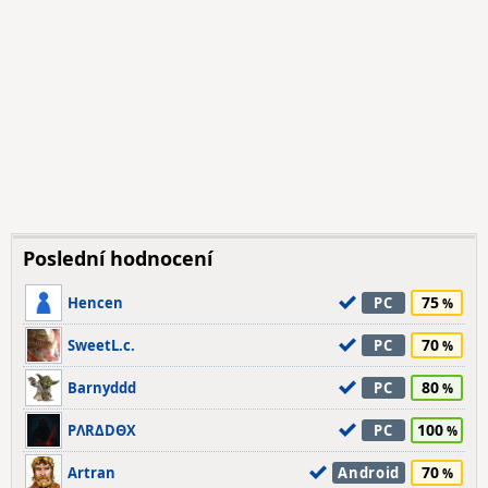
Poslední hodnocení
75
Hencen
PC
70
SweetL.c.
PC
80
Barnyddd
PC
100
PΛRΔDΘX
PC
70
Artran
Android