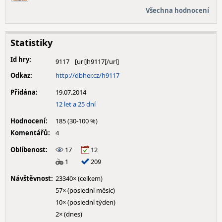
Všechna hodnocení
Statistiky
Id hry:
9117
Odkaz:
http://dbher.cz/h9117
Přidána:
19.07.2014
12 let a 25 dní
Hodnocení:
185 (30-100 %)
Komentářů:
4
Oblíbenost:
17
12
1
209
Návštěvnost:
23340× (celkem)
57× (poslední měsíc)
10× (poslední týden)
2× (dnes)