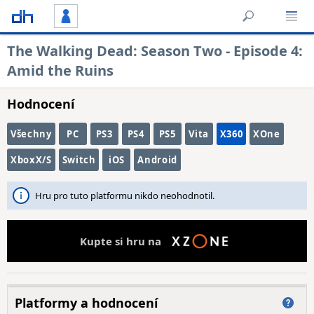
The Walking Dead: Season Two - Episode 4:
Amid the Ruins
Hodnocení
Všechny
PC
PS3
PS4
PS5
Vita
X360
XOne
XboxX/S
Switch
iOS
Android
Hru pro tuto platformu nikdo neohodnotil.
Kupte si hru na
Platformy a hodnocení