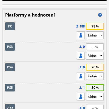
Platformy a hodnocení
78
PC
188
--
PS3
0
70
PS4
8
80
PS5
1
--
Vita
0