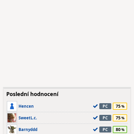
Poslední hodnocení
75
Hencen
PC
75
SweetL.c.
PC
80
Barnyddd
PC