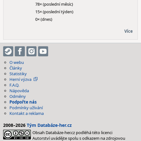
78× (poslední měsíc)
15× (poslední týden)
0× (dnes)
Více
O webu
Články
Statistiky
Herní výzva
F.A.Q.
Nápověda
Odměny
Podpořte nás
Podmínky užívání
Kontakt a reklama
2008–2026
Tým Databáze-her.cz
Obsah Databáze-her.cz podléhá této licenci
Autorství uvádějte spolu s odkazem na zdrojovou