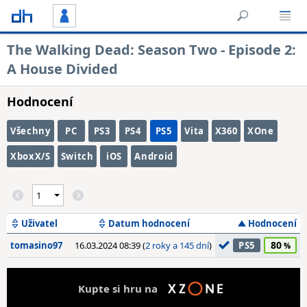
The Walking Dead: Season Two - Episode 2:
A House Divided
Hodnocení
Všechny
PC
PS3
PS4
PS5
Vita
X360
XOne
XboxX/S
Switch
iOS
Android
Uživatel
Datum hodnocení
Hodnocení
80
tomasino97
16.03.2024 08:39 (
2 roky a 145 dní
)
PS5
Kupte si hru na