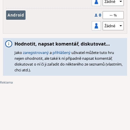
--
Android
0
Hodnotit, napsat komentář, diskutovat…
Jako
zaregistrovaný
a
přihlášený
uživatel můžete tuto hru
nejen ohodnotit, ale také k ní případně napsat komentář,
diskutovat o ní či ji zařadit do některého ze seznamů (vlastním,
chci atd.).