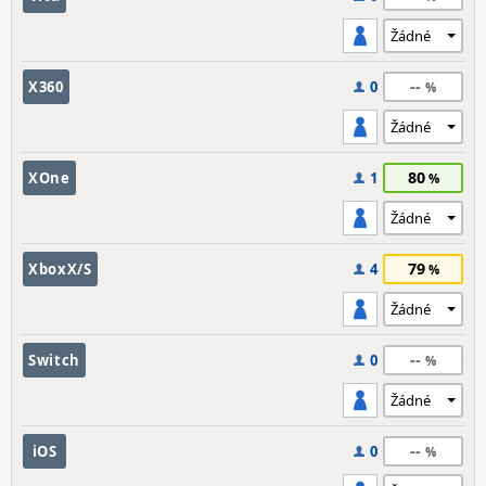
--
X360
0
80
XOne
1
79
XboxX/S
4
--
Switch
0
--
iOS
0