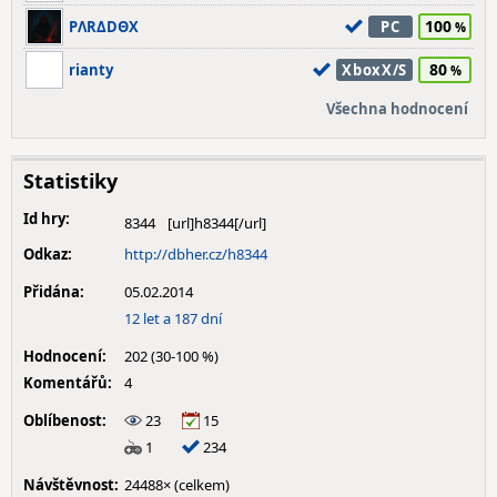
100
PΛRΔDΘX
PC
80
rianty
XboxX/S
Všechna hodnocení
Statistiky
Id hry:
8344
Odkaz:
http://dbher.cz/h8344
Přidána:
05.02.2014
12 let a 187 dní
Hodnocení:
202 (30-100 %)
Komentářů:
4
Oblíbenost:
23
15
1
234
Návštěvnost:
24488× (celkem)