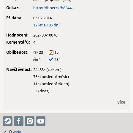
Odkaz:
http://dbher.cz/h8344
Přidána:
05.02.2014
12 let a 185 dní
Hodnocení:
202 (30-100 %)
Komentářů:
4
Oblíbenost:
23
15
1
234
Návštěvnost:
24483× (celkem)
76× (poslední měsíc)
11× (poslední týden)
3× (dnes)
Více
O webu