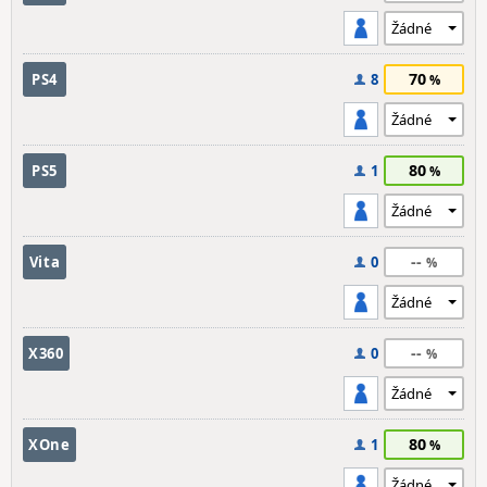
70
PS4
8
80
PS5
1
--
Vita
0
--
X360
0
80
XOne
1