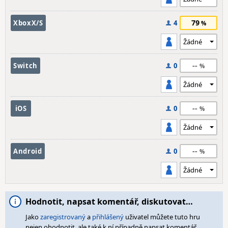
79
XboxX/S
4
--
Switch
0
--
iOS
0
--
Android
0
Hodnotit, napsat komentář, diskutovat…
Jako
zaregistrovaný
a
přihlášený
uživatel můžete tuto hru
nejen ohodnotit, ale také k ní případně napsat komentář,