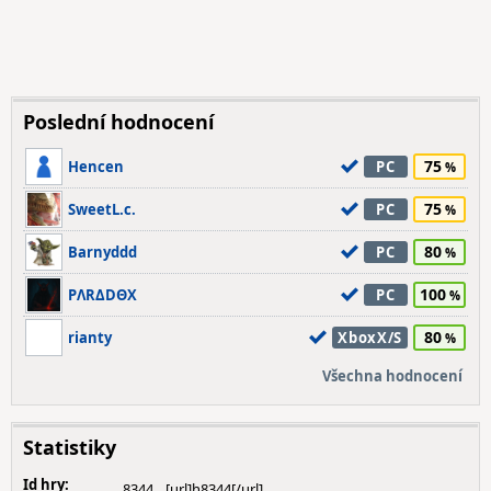
Poslední hodnocení
75
Hencen
PC
75
SweetL.c.
PC
80
Barnyddd
PC
100
PΛRΔDΘX
PC
80
rianty
XboxX/S
Všechna hodnocení
Statistiky
Id hry:
8344