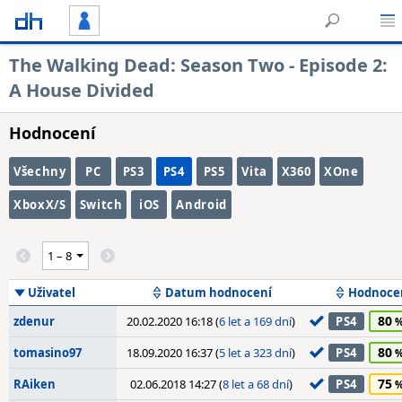
The Walking Dead: Season Two - Episode 2:
A House Divided
Hodnocení
Všechny
PC
PS3
PS4
PS5
Vita
X360
XOne
XboxX/S
Switch
iOS
Android
Uživatel
Datum hodnocení
Hodnoce
80
zdenur
20.02.2020 16:18 (
6 let a 169 dní
)
PS4
80
tomasino97
18.09.2020 16:37 (
5 let a 323 dní
)
PS4
75
RAiken
02.06.2018 14:27 (
8 let a 68 dní
)
PS4