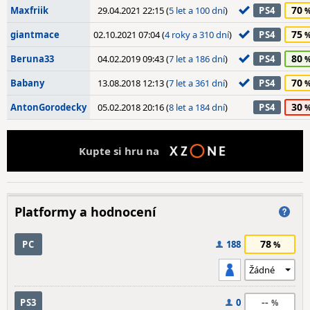
70
Maxfriik
29.04.2021 22:15 (
5 let a 100 dní
)
PS4
75
giantmace
02.10.2021 07:04 (
4 roky a 310 dní
)
PS4
80
Beruna33
04.02.2019 09:43 (
7 let a 186 dní
)
PS4
70
Babany
13.08.2018 12:13 (
7 let a 361 dní
)
PS4
30
AntonGorodecky
05.02.2018 20:16 (
8 let a 184 dní
)
PS4
Kupte si hru na
Platformy a hodnocení
78
PC
188
--
PS3
0