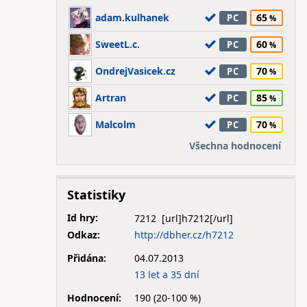
adam.kulhanek
65
PC
SweetL.c.
60
PC
OndrejVasicek.cz
70
PC
Artran
85
PC
Malcolm
70
PC
Všechna hodnocení
Statistiky
Id hry:
7212
Odkaz:
http://dbher.cz/h7212
Přidána:
04.07.2013
13 let a 35 dní
Hodnocení:
190 (20-100 %)