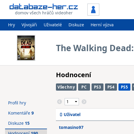
domov všech hráčů videoher
Hry
Vývojáři
Uživatelé
Diskuze
Herní výzva
The Walking Dead:
Hodnocení
Všechny
PC
PS3
PS4
PS5
Profil hry
Komentáře
9
Uživatel
Diskuze
15
tomasino97
Hodnocení
190