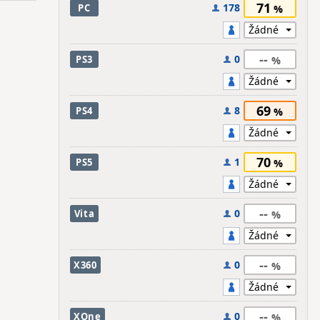
71
178
PC
--
0
PS3
69
8
PS4
70
1
PS5
--
0
Vita
--
0
X360
--
0
XOne