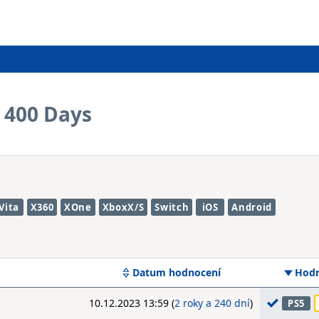
 400 Days
Vita
X360
XOne
XboxX/S
Switch
iOS
Android
Datum hodnocení
Hodn
10.12.2023 13:59 (
2 roky a 240 dní
)
PS5