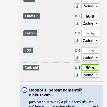
66
2
XboxX/S
--
0
Switch
--
0
iOS
90
1
Android
Hodnotit, napsat komentář,
diskutovat…
Jako
zaregistrovaný
a
přihlášený
uživatel
můžete tuto hru nejen ohodnotit, ale také k