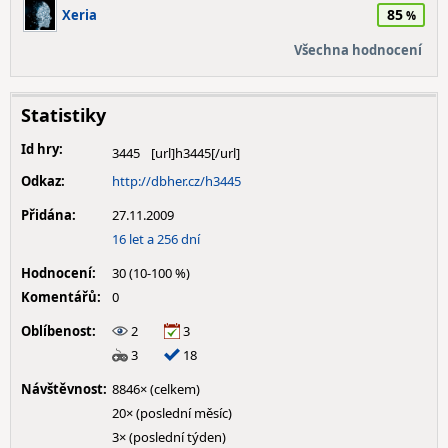
85
Xeria
Všechna hodnocení
Statistiky
Id hry:
3445
Odkaz:
http://dbher.cz/h3445
Přidána:
27.11.2009
16 let a 256 dní
Hodnocení:
30 (10-100 %)
Komentářů:
0
Oblíbenost:
2
3
3
18
Návštěvnost:
8846× (celkem)
20× (poslední měsíc)
3× (poslední týden)