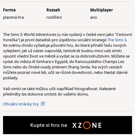
Forma
Rozsah
Multiplayer
placená hra
rozšíření
ano
The Sims 3: World Adventures (u nás vydaný v české verzi jako "Cestovní
horečka") je první datadisk pro úspěšnou sociální strategii
The Sims 3
.
Ke svému chodu vyžaduje původní hru, do které přináší řadu nových
vylepšení. Jak už název napovídá, tentokrát budou moci vaši simíci
opustit všední život ve městě a vydat se za dobrodružstvím. Můžete se
vydat do města Al Simhara v Egyptě, do francouzského Champs Les
Sims nebo do čínské osady jménem Shang Simla. Na svých cestách
můžete poznat nové lidi, učit se různé dovednosti, nebo hledat dávné
poklady.
Vaši simíci se také můžou učit například fotografovat. Nalezené
předměty lze dokonce umístit do vašeho domu.
Oficiální stránky hry
Kupte
si hru na