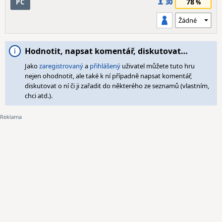
78
PC
30
Hodnotit, napsat komentář, diskutovat…
Jako
zaregistrovaný
a
přihlášený
uživatel můžete tuto hru
nejen ohodnotit, ale také k ní případně napsat komentář,
diskutovat o ní či ji zařadit do některého ze seznamů (vlastním,
chci atd.).