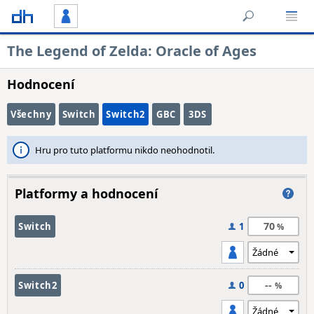
The Legend of Zelda: Oracle of Ages
Hodnocení
Všechny
Switch
Switch2
GBC
3DS
Hru pro tuto platformu nikdo neohodnotil.
Platformy a hodnocení
70
Switch
1
--
Switch2
0