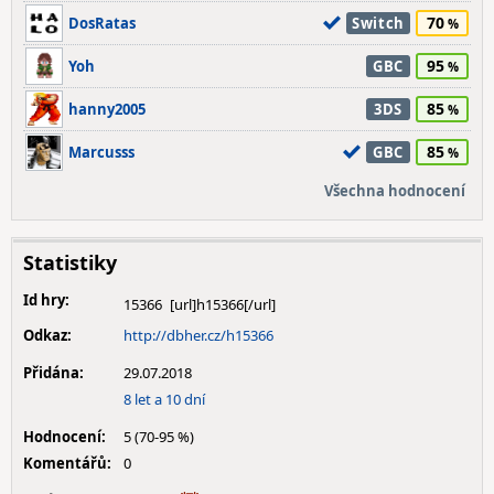
70
DosRatas
Switch
95
Yoh
GBC
85
hanny2005
3DS
85
Marcusss
GBC
Všechna hodnocení
Statistiky
Id hry:
15366
Odkaz:
http://dbher.cz/h15366
Přidána:
29.07.2018
8 let a 10 dní
Hodnocení:
5 (70-95 %)
Komentářů:
0