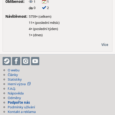
Oblíbenost:
1
1
0
2
Návštěvnost:
5759× (celkem)
11× (poslední měsíc)
4× (poslední týden)
1× (dnes)
Více
O webu
Články
Statistiky
Herní výzva
F.A.Q.
Nápověda
Odměny
Podpořte nás
Podmínky užívání
Kontakt a reklama