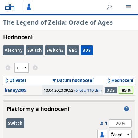
The Legend of Zelda: Oracle of Ages
Hodnocení
Všechny
Switch
Switch2
GBC
3DS
Uživatel
Datum hodnocení
Hodnocení
85
hanny2005
13.04.2020 09:52 (
6 let a 119 dní
)
3DS
Platformy a hodnocení
70
Switch
1