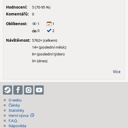
Hodnocení:
5 (70-95 %)
Komentářů:
0
Oblíbenost:
1
1
0
2
Návštěvnost:
5762× (celkem)
14× (poslední měsíc)
6× (poslední týden)
0× (dnes)
Více
O webu
Články
Statistiky
Herní výzva
F.A.Q.
Nápověda