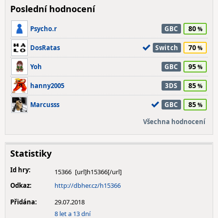
Poslední hodnocení
80
Psycho.r
GBC
70
DosRatas
Switch
95
Yoh
GBC
85
hanny2005
3DS
85
Marcusss
GBC
Všechna hodnocení
Statistiky
Id hry:
15366
Odkaz:
http://dbher.cz/h15366
Přidána:
29.07.2018
8 let a 13 dní