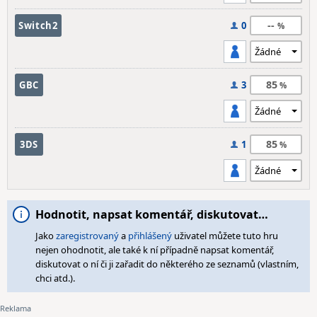
--
Switch2
0
85
GBC
3
85
3DS
1
Hodnotit, napsat komentář, diskutovat…
Jako
zaregistrovaný
a
přihlášený
uživatel můžete tuto hru
nejen ohodnotit, ale také k ní případně napsat komentář,
diskutovat o ní či ji zařadit do některého ze seznamů (vlastním,
chci atd.).