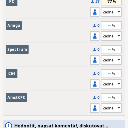
77
PC
57
--
Amiga
0
--
Spectrum
0
--
C64
0
--
AmstCPC
0
Hodnotit, napsat komentář, diskutovat…