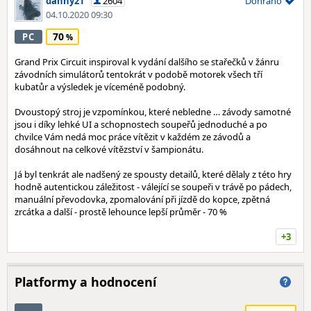
danny21
2604
Dohráno
04.10.2020 09:30
70
PC
Grand Prix Circuit inspiroval k vydání dalšího se stařečků v žánru
závodních simulátorů tentokrát v podobě motorek všech tří
kubatůr a výsledek je víceméně podobný.
Dvoustopý stroj je vzpomínkou, které nebledne … závody samotné
jsou i díky lehké UI a schopnostech soupeřů jednoduché a po
chvilce Vám nedá moc práce vítězit v každém ze závodů a
dosáhnout na celkové vítězství v šampionátu.
Já byl tenkrát ale nadšený ze spousty detailů, které dělaly z této hry
hodně autentickou záležitost - válející se soupeři v trávě po pádech,
manuální převodovka, zpomalování při jízdě do kopce, zpětná
zrcátka a další - prostě lehounce lepší průměr - 70 %
+3
Platformy a hodnocení