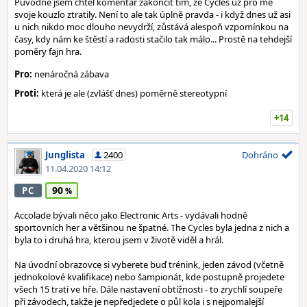
Původně jsem chtěl komentář zakončit tím, že Cycles už pro mě
svoje kouzlo ztratily. Není to ale tak úplně pravda - i když dnes už asi
u nich nikdo moc dlouho nevydrží, zůstává alespoň vzpomínkou na
časy, kdy nám ke štěstí a radosti stačilo tak málo... Prostě na tehdejší
poměry fajn hra.
Pro:
nenáročná zábava
Proti:
která je ale (zvlášť dnes) poměrně stereotypní
+14
Junglista
2400
Dohráno
11.04.2020 14:12
90
PC
Accolade bývali něco jako Electronic Arts - vydávali hodně
sportovních her a většinou ne špatné. The Cycles byla jedna z nich a
byla to i druhá hra, kterou jsem v životě viděl a hrál.
Na úvodní obrazovce si vyberete buď trénink, jeden závod (včetně
jednokolové kvalifikace) nebo šampionát, kde postupně projedete
všech 15 tratí ve hře. Dále nastavení obtížnosti - to zrychlí soupeře
při závodech, takže je nepředjedete o půl kola i s nejpomalejší