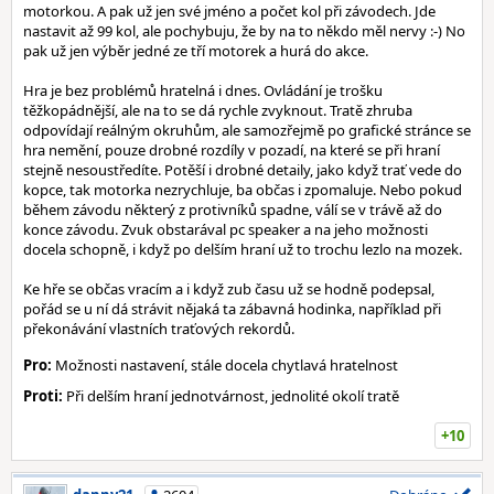
motorkou. A pak už jen své jméno a počet kol při závodech. Jde
nastavit až 99 kol, ale pochybuju, že by na to někdo měl nervy :-) No
pak už jen výběr jedné ze tří motorek a hurá do akce.
Hra je bez problémů hratelná i dnes. Ovládání je trošku
těžkopádnější, ale na to se dá rychle zvyknout. Tratě zhruba
odpovídají reálným okruhům, ale samozřejmě po grafické stránce se
hra nemění, pouze drobné rozdíly v pozadí, na které se při hraní
stejně nesoustředíte. Potěší i drobné detaily, jako když trať vede do
kopce, tak motorka nezrychluje, ba občas i zpomaluje. Nebo pokud
během závodu některý z protivníků spadne, válí se v trávě až do
konce závodu. Zvuk obstarával pc speaker a na jeho možnosti
docela schopně, i když po delším hraní už to trochu lezlo na mozek.
Ke hře se občas vracím a i když zub času už se hodně podepsal,
pořád se u ní dá strávit nějaká ta zábavná hodinka, například při
překonávání vlastních traťových rekordů.
Pro:
Možnosti nastavení, stále docela chytlavá hratelnost
Proti:
Při delším hraní jednotvárnost, jednolité okolí tratě
+10