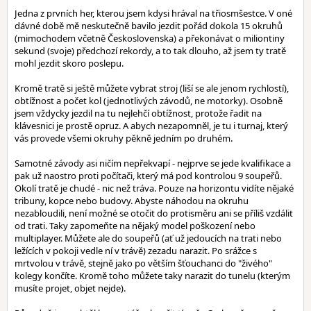
Jedna z prvních her, kterou jsem kdysi hrával na třiosmšestce. V oné
dávné době mě neskutečně bavilo jezdit pořád dokola 15 okruhů
(mimochodem včetně Československa) a překonávat o miliontiny
sekund (svoje) předchozí rekordy, a to tak dlouho, až jsem ty tratě
mohl jezdit skoro poslepu.
Kromě tratě si ještě můžete vybrat stroj (liší se ale jenom rychlostí),
obtížnost a počet kol (jednotlivých závodů, ne motorky). Osobně
jsem vždycky jezdil na tu nejlehčí obtížnost, protože řadit na
klávesnici je prostě opruz. A abych nezapomněl, je tu i turnaj, který
vás provede všemi okruhy pěkně jedním po druhém.
Samotné závody asi ničím nepřekvapí - nejprve se jede kvalifikace a
pak už naostro proti počítači, který má pod kontrolou 9 soupeřů.
Okolí tratě je chudé - nic než tráva. Pouze na horizontu vidíte nějaké
tribuny, kopce nebo budovy. Abyste náhodou na okruhu
nezabloudili, není možné se otočit do protisměru ani se příliš vzdálit
od trati. Taky zapomeňte na nějaký model poškození nebo
multiplayer. Můžete ale do soupeřů (ať už jedoucích na trati nebo
ležících v pokoji vedle ní v trávě) zezadu narazit. Po srážce s
mrtvolou v trávě, stejně jako po větším šťouchanci do "živého"
kolegy končíte. Kromě toho můžete taky narazit do tunelu (kterým
musíte projet, objet nejde).