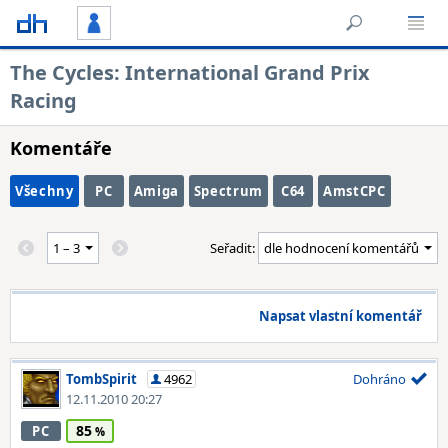
The Cycles: International Grand Prix
Racing
Komentáře
Všechny
PC
Amiga
Spectrum
C64
AmstCPC
Seřadit:
Napsat vlastní komentář
TombSpirit
4962
Dohráno
12.11.2010 20:27
85
PC