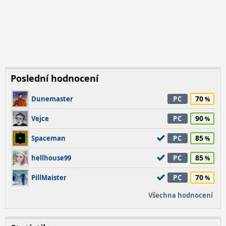
Poslední hodnocení
70
Dunemaster
PC
90
Vejce
PC
85
Spaceman
PC
85
hellhouse99
PC
70
PillMaister
PC
Všechna hodnocení