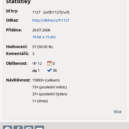
Statistiky
Id hry:
1127
Odkaz:
http://dbher.cz/h1127
Přidána:
26.07.2008
18 let a 15 dní
Hodnocení:
57 (50-95 %)
Komentářů:
3
Oblíbenost:
12
0
1
36
Návštěvnost:
15893× (celkem)
73× (poslední měsíc)
37× (poslední týden)
1× (dnes)
Více