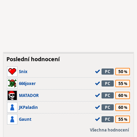
Poslední hodnocení
50
Snix
PC
55
666joxer
PC
60
MATADOR
PC
60
JKPaladin
PC
55
Gaunt
PC
Všechna hodnocení