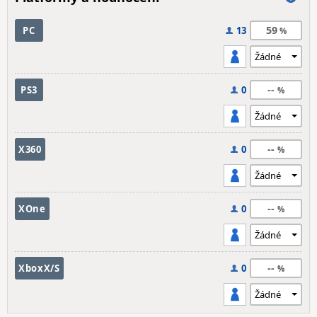
59
PC
13
--
PS3
0
--
X360
0
--
XOne
0
--
XboxX/S
0