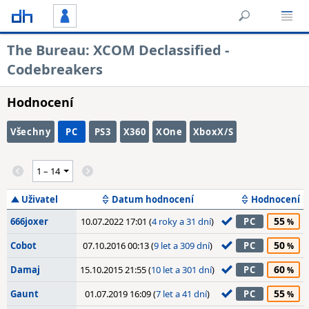
The Bureau: XCOM Declassified -
Codebreakers
Hodnocení
Všechny
PC
PS3
X360
XOne
XboxX/S
Uživatel
Datum hodnocení
Hodnocení
55
666joxer
10.07.2022 17:01 (
4 roky a 31 dní
)
PC
50
Cobot
07.10.2016 00:13 (
9 let a 309 dní
)
PC
60
Damaj
15.10.2015 21:55 (
10 let a 301 dní
)
PC
55
Gaunt
01.07.2019 16:09 (
7 let a 41 dní
)
PC