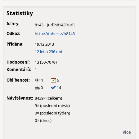
Statistiky
Id hry:
8143
Odkaz:
http://dbher.cz/h8143
Přidána:
19.12.2013
12 let a 236 dní
Hodnocení:
13 (50-70 %)
Komentářů:
1
Oblíbenost:
4
6
0
14
Návštěvnost:
8439× (celkem)
9× (poslední měsíc)
0× (poslední týden)
0× (dnes)
Více