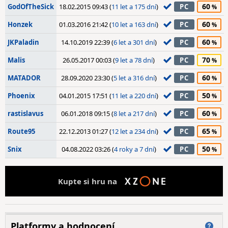
60
GodOfTheSick
18.02.2015 09:43 (
11 let a 175 dní
)
PC
60
Honzek
01.03.2016 21:42 (
10 let a 163 dní
)
PC
60
JKPaladin
14.10.2019 22:39 (
6 let a 301 dní
)
PC
70
Malis
26.05.2017 00:03 (
9 let a 78 dní
)
PC
60
MATADOR
28.09.2020 23:30 (
5 let a 316 dní
)
PC
50
Phoenix
04.01.2015 17:51 (
11 let a 220 dní
)
PC
60
rastislavus
06.01.2018 09:15 (
8 let a 217 dní
)
PC
65
Route95
22.12.2013 01:27 (
12 let a 234 dní
)
PC
50
Snix
04.08.2022 03:26 (
4 roky a 7 dní
)
PC
Kupte si hru na
Platformy a hodnocení