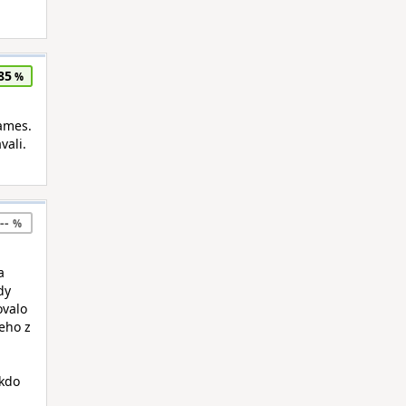
85
Games.
vali.
--
a
dy
ovalo
reho z
 kdo