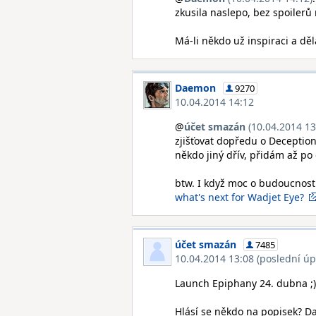
zkusila naslepo, bez spoilerů n
Má-li někdo už inspiraci a děl
Daemon
9270
10.04.2014 14:12
@
účet smazán
(10.04.2014 13
zjišťovat dopředu o Deception
někdo jiný dřív, přidám až po
btw. I když moc o budoucnosti
what's next for Wadjet Eye?
účet smazán
7485
10.04.2014 13:08 (poslední úp
Launch Epiphany 24. dubna ;)
Hlásí se někdo na popisek? D