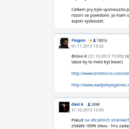
Celkem pry bylo vy/zneuzito p
rozsiri se povedomi. Ja mam s
aspon vyzkouset.
Fingon
10016
01.11.2013 13:32
@
davi.k
(31.10.2013 15:00)
: U
takze by to melo byt koser)
http://www.bmtmicro.com/ste
http://www.wadjeteyegames.c
davi.k
3398
31.10.2013 15:00
Pokud
na oficiálních stránkác
získáte 100% slevu - hru zada