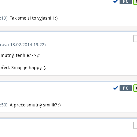
PC
:19)
: Tak sme si to vyjasnili :)
rava 13.02.2014 19:22)
Smutný, tenhle? ->
(:
 před. Smajl je happy. (:
PC
:50)
: A prečo smutný smilík? :)