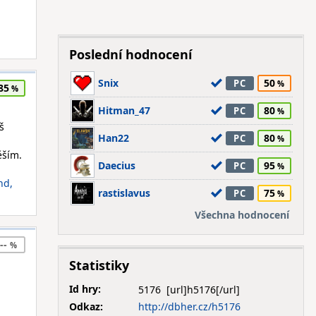
Poslední hodnocení
Snix
50
PC
85
Hitman_47
80
PC
š
Han22
80
PC
ěším.
Daecius
95
PC
nd,
rastislavus
75
PC
Všechna hodnocení
--
Statistiky
Id hry:
5176
Odkaz:
http://dbher.cz/h5176