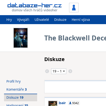
domov všech hráčů videoher
Hry
Vývojáři
Uživatelé
Diskuze
Herní výzva
The Blackwell Dec
Diskuze
Profil hry
Komentáře
3
Diskuze
19
Isair
9342
Hodnocení
35