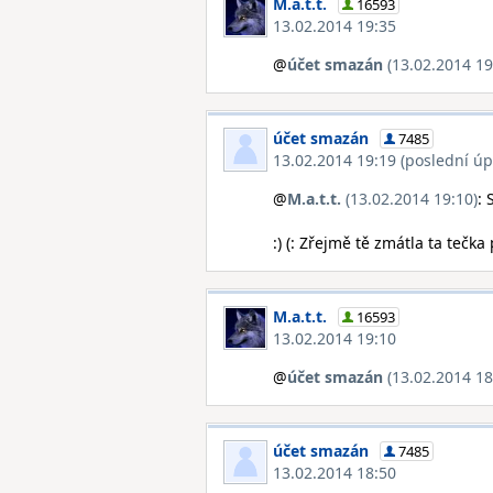
M.a.t.t.
16593
13.02.2014 19:35
@
účet smazán
(13.02.2014 19
účet smazán
7485
13.02.2014 19:19 (poslední úp
@
M.a.t.t.
(13.02.2014 19:10)
: 
:) (: Zřejmě tě zmátla ta tečka
M.a.t.t.
16593
13.02.2014 19:10
@
účet smazán
(13.02.2014 18
účet smazán
7485
13.02.2014 18:50