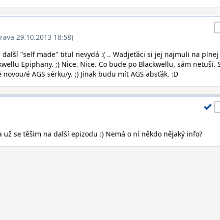
rava 29.10.2013 18:58)
alší "self made" titul nevydá :( .. Wadjeťáci si jej najmuli na plnej
wellu Epiphany. ;) Nice. Nice. Co bude po Blackwellu, sám netuší.
novou/é AGS sérku/y. ;) Jinak budu mít AGS absťák. :D
a už se těšim na další epizodu :) Nemá o ní někdo nějaký info?