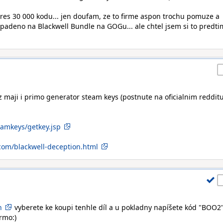
res 30 000 kodu... jen doufam, ze to firme aspon trochu pomuze a
padeno na Blackwell Bundle na GOGu... ale chtel jsem si to predti
z maji i primo generator steam keys (postnute na oficialnim redditu
amkeys/getkey.jsp
om/blackwell-deception.html
h
vyberete ke koupi tenhle díl a u pokladny napíšete kód "BOO2
rmo:)