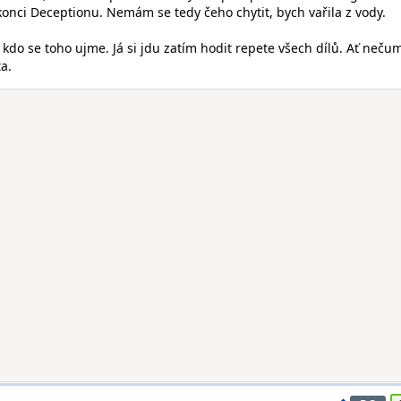
 konci Deceptionu. Nemám se tedy čeho chytit, bych vařila z vody.
 kdo se toho ujme. Já si jdu zatím hodit repete všech dílů. Ať neču
a.