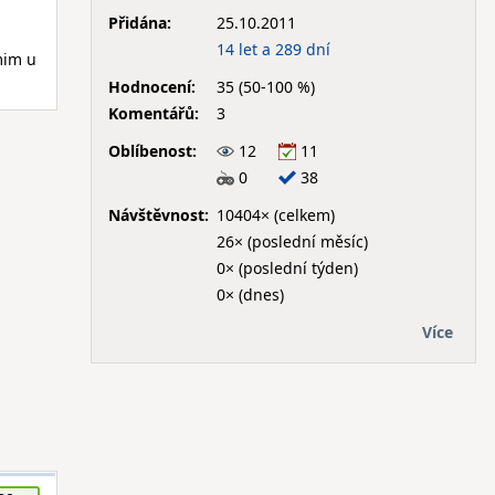
Přidána:
25.10.2011
14 let a 289 dní
mim u
Hodnocení:
35 (50-100 %)
Komentářů:
3
Oblíbenost:
12
11
0
38
Návštěvnost:
10404× (celkem)
26× (poslední měsíc)
0× (poslední týden)
0× (dnes)
Více