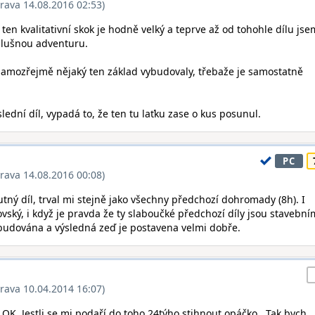
rava 14.08.2016 02:53)
, ten kvalitativní skok je hodně velký a teprve až od tohohle dílu jse
 slušnou adventuru.
y samozřejmě nějaký ten základ vybudovaly, třebaže je samostatně
ední díl, vypadá to, že ten tu laťku zase o kus posunul.
PC
rava 14.08.2016 00:08)
utný díl, trval mi stejně jako všechny předchozí dohromady (8h). I
rovský, i když je pravda že ty slaboučké předchozí díly jsou stavební
ybudována a výsledná zeď je postavena velmi dobře.
rava 10.04.2014 16:07)
: OK. Jestli se mi podaří do toho 24týho stihnout opáčko . Tak bych