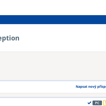
eption
Napsat nový přís
PC