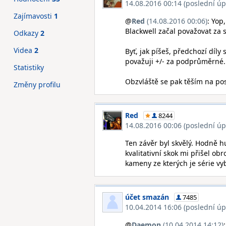
14.08.2016 00:14 (poslední úp
Zajímavosti
1
@
Red
(14.08.2016 00:06)
: Yop
Blackwell začal považovat za
Odkazy
2
Videa
2
Byť, jak píšeš, předchozí díl
považuji +/- za podprůměrné.
Statistiky
Obzvláště se pak těším na posl
Změny profilu
Red
8244
14.08.2016 00:06 (poslední úp
Ten závěr byl skvělý. Hodně h
kvalitativní skok mi přišel ob
kameny ze kterých je série v
účet smazán
7485
10.04.2014 16:06 (poslední úp
@
Daemon
(10.04.2014 14:12)