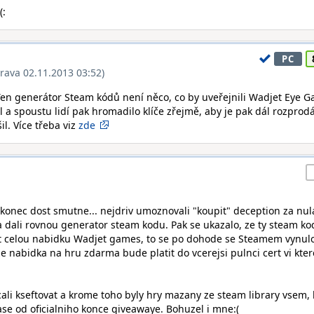
(:
PC
rava 02.11.2013 03:52)
Ten generátor Steam kódů není něco, co by uveřejnili Wadjet Eye 
 a spoustu lidí pak hromadilo klíče zřejmě, aby je pak dál rozprodá
il. Více třeba viz
zde
akonec dost smutne... nejdriv umoznovali "koupit" deception za nul
a dali rovnou generator steam kodu. Pak se ukazalo, ze ty steam ko
t celou nabidku Wadjet games, to se po dohode se Steamem vynul
ze nabidka na hru zdarma bude platit do vcerejsi pulnci cert vi kte
zacali kseftovat a krome toho byly hry mazany ze steam library vsem,
case od oficialniho konce giveawaye. Bohuzel i mne:(