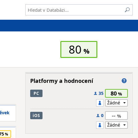
80
Platformy a hodnocení
80
35
PC
pěvek
--
0
iOS
75