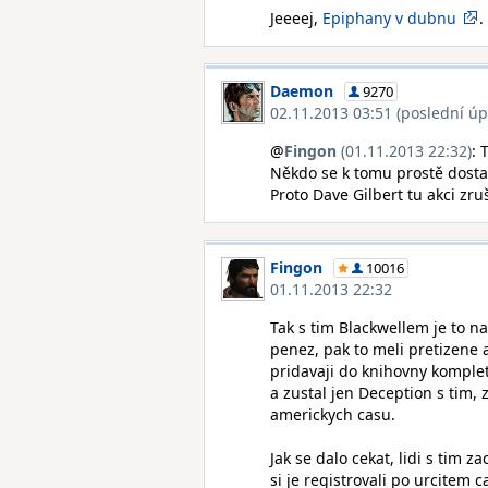
Jeeeej,
Epiphany v dubnu
. 
Daemon
9270
02.11.2013 03:51 (poslední úp
@
Fingon
(01.11.2013 22:32)
: 
Někdo se k tomu prostě dostal
Proto Dave Gilbert tu akci zruš
Fingon
10016
01.11.2013 22:32
Tak s tim Blackwellem je to n
penez, pak to meli pretizene 
pridavaji do knihovny komple
a zustal jen Deception s tim, 
americkych casu.
Jak se dalo cekat, lidi s tim 
si je registrovali po urcitem 