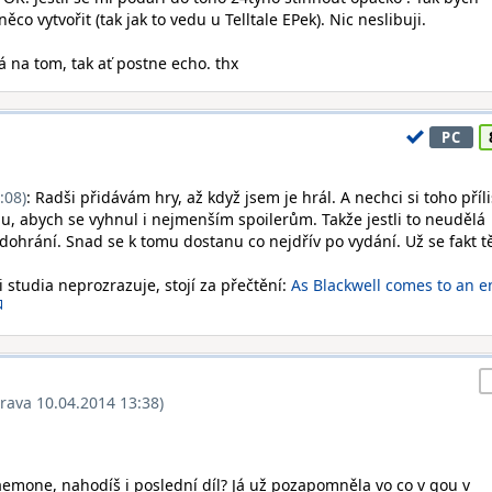
ěco vytvořit (tak jak to vedu u Telltale EPek). Nic neslibuji.
á na tom, tak ať postne echo. thx
PC
:08)
: Radši přidávám hry, až když jsem je hrál. A nechci si toho příli
u, abych se vyhnul i nejmenším spoilerům. Takže jestli to neudělá
 dohrání. Snad se k tomu dostanu co nejdřív po vydání. Už se fakt t
 studia neprozrazuje, stojí za přečtění:
As Blackwell comes to an e
rava 10.04.2014 13:38)
aemone, nahodíš i poslední díl? Já už pozapomněla vo co v gou v