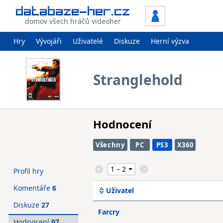
domov všech hráčů videoher
Hry
Vývojáři
Uživatelé
Diskuze
Herní výzva
Stranglehold
Hodnocení
Všechny
PC
PS3
X360
Profil hry
Komentáře
6
Uživatel
Diskuze
27
Farcry
Hodnocení
97