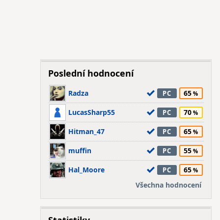
Poslední hodnocení
Radza
65
PC
LucasSharp55
70
PC
Hitman_47
65
PC
muffin
55
PC
Hal_Moore
65
PC
Všechna hodnocení