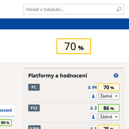
70
Platformy a hodnocení
70
94
PC
86
2
PS3
ocení
90
75
1
X360