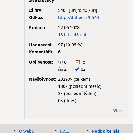
Statistiky
Id hry:
540
Odkaz:
http://dbher.cz/h540
Přidána:
22.06.2008
18 let a 48 dní
Hodnocení:
97 (10-95 %)
Komentářů:
6
Oblíbenost:
8
15
2
82
Návštěvnost:
20293× (celkem)
130× (poslední měsíc)
3× (poslední týden)
0× (dnes)
Více
O webu
F.A.Q.
Podpořte nás